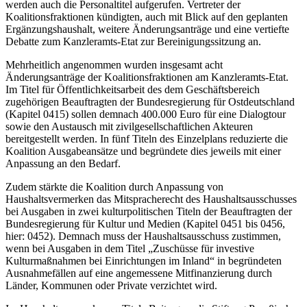
werden auch die Personaltitel aufgerufen. Vertreter der
Koalitionsfraktionen kündigten, auch mit Blick auf den geplanten
Ergänzungshaushalt, weitere Änderungsanträge und eine vertiefte
Debatte zum Kanzleramts-Etat zur Bereinigungssitzung an.
Mehrheitlich angenommen wurden insgesamt acht
Änderungsanträge der Koalitionsfraktionen am Kanzleramts-Etat.
Im Titel für Öffentlichkeitsarbeit des dem Geschäftsbereich
zugehörigen Beauftragten der Bundesregierung für Ostdeutschland
(Kapitel 0415) sollen demnach 400.000 Euro für eine Dialogtour
sowie den Austausch mit zivilgesellschaftlichen Akteuren
bereitgestellt werden. In fünf Titeln des Einzelplans reduzierte die
Koalition Ausgabeansätze und begründete dies jeweils mit einer
Anpassung an den Bedarf.
Zudem stärkte die Koalition durch Anpassung von
Haushaltsvermerken das Mitspracherecht des Haushaltsausschusses
bei Ausgaben in zwei kulturpolitischen Titeln der Beauftragten der
Bundesregierung für Kultur und Medien (Kapitel 0451 bis 0456,
hier: 0452). Demnach muss der Haushaltsausschuss zustimmen,
wenn bei Ausgaben in dem Titel „Zuschüsse für investive
Kulturmaßnahmen bei Einrichtungen im Inland“ in begründeten
Ausnahmefällen auf eine angemessene Mitfinanzierung durch
Länder, Kommunen oder Private verzichtet wird.