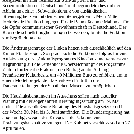
Ausgaben im Titel „Anreiz zur Stärkung der Film- und
Serienproduktion in Deutschland“ und begründete dies mit der
Ablehnung einer „Subventionierung von ausländischen
Streamingdiensten mit deutschen Steuergeldern“. Mehr Mittel
forderte die Fraktion hingegen für die Baumaßnahme Mahnmal für
die Opfer kommunistischer Gewaltherrschaft in Deutschland. Der
Bau solle schnellstmöglich umgesetzt werden, führte die Fraktion
zur Begründung aus.
Die Änderungsanträge der Linken hatten sich ausschließlich auf den
Kultur-Etat bezogen. So sprach sich die Fraktion erfolglos für eine
Aufstockung des „Zukunftsprogramms Kino“ aus und verwies zur
Begründung auf die „erhebliche Überzeichnung“ des Programms.
Zudem forderte die Fraktion, den Beitrag an die Stiftung
Preußischer Kulturbesitz um 40 Millionen Euro zu erhöhen, um in
einem Modellprojekt den kostenlosen Eintritt in die
Dauerausstellungen der Staatlichen Museen zu ermöglichen.
Die Haushaltsberatungen im Ausschuss sollen nach aktueller
Planung mit der sogenannten Bereinigungssitzung am 19. Mai
enden. Die abschließende Beratung des Haushaltsgesetzes soll in
der Woche 30. Mai bis 3. Juni stattfinden. Die Bundesregierung hat
angekündigt, wegen des Krieges in der Ukraine einen
Ergänzungshaushalt vorzulegen. Der Kabinettsbeschluss soll am 27.
April fallen.