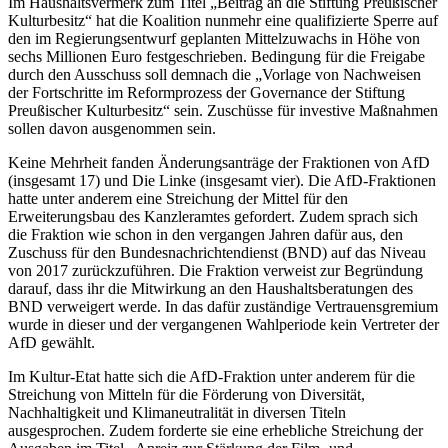
Im Haushaltsvermerk zum Titel „Beitrag an die Stiftung Preußischer
Kulturbesitz“ hat die Koalition nunmehr eine qualifizierte Sperre auf
den im Regierungsentwurf geplanten Mittelzuwachs in Höhe von
sechs Millionen Euro festgeschrieben. Bedingung für die Freigabe
durch den Ausschuss soll demnach die „Vorlage von Nachweisen
der Fortschritte im Reformprozess der Governance der Stiftung
Preußischer Kulturbesitz“ sein. Zuschüsse für investive Maßnahmen
sollen davon ausgenommen sein.
Keine Mehrheit fanden Änderungsanträge der Fraktionen von AfD
(insgesamt 17) und Die Linke (insgesamt vier). Die AfD-Fraktionen
hatte unter anderem eine Streichung der Mittel für den
Erweiterungsbau des Kanzleramtes gefordert. Zudem sprach sich
die Fraktion wie schon in den vergangen Jahren dafür aus, den
Zuschuss für den Bundesnachrichtendienst (BND) auf das Niveau
von 2017 zurückzuführen. Die Fraktion verweist zur Begründung
darauf, dass ihr die Mitwirkung an den Haushaltsberatungen des
BND verweigert werde. In das dafür zuständige Vertrauensgremium
wurde in dieser und der vergangenen Wahlperiode kein Vertreter der
AfD gewählt.
Im Kultur-Etat hatte sich die AfD-Fraktion unter anderem für die
Streichung von Mitteln für die Förderung von Diversität,
Nachhaltigkeit und Klimaneutralität in diversen Titeln
ausgesprochen. Zudem forderte sie eine erhebliche Streichung der