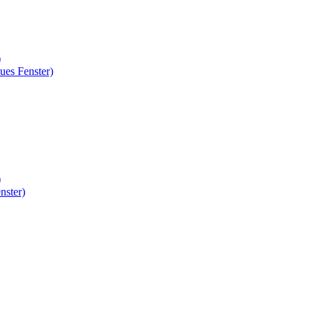
)
ues Fenster)
)
nster)