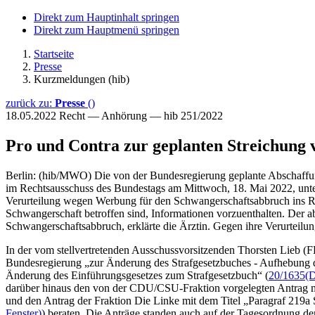
Direkt zum Hauptinhalt springen
Direkt zum Hauptmenü springen
Startseite
Presse
Kurzmeldungen (hib)
zurück zu:
Presse
()
18.05.2022
Recht — Anhörung — hib 251/2022
Pro und Contra zur geplanten Streichung 
Berlin: (hib/MWO) Die von der Bundesregierung geplante Abschaffung
im Rechtsausschuss des Bundestags am Mittwoch, 18. Mai 2022, unterst
Verurteilung wegen Werbung für den Schwangerschaftsabbruch ins Rol
Schwangerschaft betroffen sind, Informationen vorzuenthalten. Der a
Schwangerschaftsabbruch, erklärte die Ärztin. Gegen ihre Verurteil
In der vom stellvertretenden Ausschussvorsitzenden Thorsten Lieb (F
Bundesregierung „zur Änderung des Strafgesetzbuches - Aufhebung d
Änderung des Einführungsgesetzes zum Strafgesetzbuch“ (
20/1635
(D
darüber hinaus den von der CDU/CSU-Fraktion vorgelegten Antrag mit
und den Antrag der Fraktion Die Linke mit dem Titel „Paragraf 219a 
Fenster)
) beraten. Die Anträge standen auch auf der Tagesordnung d