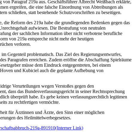
g von Paragraf 219a aus. Geschäftsführer Albrecht Weißbach erklärte,
hmen ergreifen, die eine falsche Einordnung von Abtreibungen als
 schließen, statt bestehende Schutzvorschriften zu beseitigen.
rte, die Reform des 219a habe die grundlegenden Bedenken gegen das
 Unrechtsgehalt aufwiesen. Die Bestrafung von neutralen
afung der sachlichen Information über nicht verbotene berufliche
orm von 219a entspreche nicht mehr der heutigen
brüchen verloren.
n im Gegenteil problematisch. Das Ziel des Regierungsentwurfes,
des Paragrafen erreichen. Zudem eröffne die Abschaffung Spielräume
Gesetzgeber müsse dem Eindruck entgegentreten, bei einem
en Hoven und Kubiciel auch die geplante Aufhebung von
idrige Verurteilungen wegen Verstoßes gegen den
nt, dass das Bundesverfassungsgericht in seiner Rechtssprechung
lich überprüft habe. Es gebe keinen verfassungsrechtlich legitimen
eits zu rechtfertigen vermöchte.
eit für Ärztinnen und Ärzte, den Sinn einer möglichen
derungen des Heilmittelwerbegesetzes.
rschaftsabbruch-219a-891910
(Interner Link)