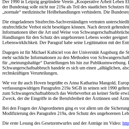
Der 1990 in Leipzig gegründete Verein „Kooperative Arbeit Leben Ehr
der Bundestag solle nicht nur 219a als Teil des staatlichen Schutze
„normale“ medizinische Heilbehandlungen verhindern. Die Bundesregi
Die eingeladenen Strafrechts-Sachverständigen vertraten unterschie
strafrechtliche Verbot nicht beseitigen können. Nach derzeit geltend
Informationen über die Art und Weise von Schwangerschaftsabbrüchen 
Handlungen für den Schutz des ungeborenen Lebens weder geeignet n
Lebenswirklichkeit. Der Paragraf habe seine Legitimation mit der Ent
Dagegen ist für Michael Kubiciel von der Universität Augsburg die S
mehr sachliche Informationen zu den Methoden von Schwangerschafts
für „meinungshaltige“ Darstellungen bis hin zur Publikumswerbung. 
Schwangerschaftsabbruch handele es sich um einen „alltäglichen, al
rechtskräftigen Verurteilungen.
Wie vor ihr auch Hoven begrüßte es Anna Katharina Mangold, Europa
verfassungswidrigen Paragrafen 219a StGB in seinen seit 1990 gelte
zum Schwangerschaftsabbruch das Werbeverbot an keiner Stelle erwähn
Zweck, der die Eingriffe in die Berufsfreiheit der Ärztinnen und Ärzte
Bei den Fragen der Abgeordneten ging es vor allem um die Sicherung
Modifizierung des Paragrafen 219a, den Schutz des ungeborenen Leben
Die erste Lesung des Gesetzentwurfes und der Anträge im Video:
htt