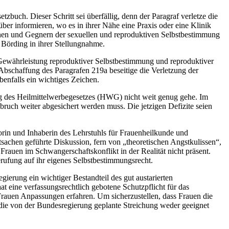
uch. Dieser Schritt sei überfällig, denn der Paragraf verletze die
r informieren, wo es in ihrer Nähe eine Praxis oder eine Klinik
nnen und Gegnern der sexuellen und reproduktiven Selbstbestimmung
e Börding in ihrer Stellungnahme.
ge Gewährleistung reproduktiver Selbstbestimmung und reproduktiver
bschaffung des Paragrafen 219a beseitige die Verletzung der
benfalls ein wichtiges Zeichen.
g des Heilmittelwerbegesetzes (HWG) nicht weit genug gehe. Im
bruch weiter abgesichert werden muss. Die jetzigen Defizite seien
torin und Inhaberin des Lehrstuhls für Frauenheilkunde und
tsachen geführte Diskussion, fern von „theoretischen Angstkulissen“,
Frauen im Schwangerschaftskonflikt in der Realität nicht präsent.
erufung auf ihr eigenes Selbstbestimmungsrecht.
erung ein wichtiger Bestandteil des gut austarierten
t eine verfassungsrechtlich gebotene Schutzpflicht für das
Frauen Anpassungen erfahren. Um sicherzustellen, dass Frauen die
ei die von der Bundesregierung geplante Streichung weder geeignet