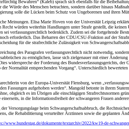
fürchtig Bewahren“ (Kaleb) sprach sich ebenfalls für die Beibehaltun
s für die Würde des Menschen betrachten, sondern darüber hinaus Maßna
erung solle die Lücken beim Schutz von Ungeborenen und ihren Müttern
dliche Meinungen. Elisa Marie Hoven von der Universität Leipzig erklä
em Recht würden weiterhin Handlungen unter Strafe gestellt, die keinen
sei verfassungsrechtlich bedenklich. Zudem sei die fortgeltende Bestr
och erforderlich. Das Beharren der CDU/CSU-Fraktion auf der Strafn
scheidung für die strafrechtliche Zulässigkeit von Schwangerschaftsab
treichung des Paragrafen verfassungsrechtlich nicht notwendig, sonder
abbrüchen zu ermöglichen, lasse sich zielgenauer mit einer Änderung 
Dies widerspreche der Forderung des Bundesverfassungsgerichts, der 
so der Normalität entsprechenden Vorgang“. Unterschiedlich bewertet
rechtlerin von der Europa-Universität Flensburg, wenn „verfassungsw
nden Fassungen aufgehoben werden“. Mangold betonte in ihrem Stateme
e, obgleich es im Übrigen alle einschlägigen Strafrechtsnormen gründ
 einerseits, in die Informationsfreiheit der schwangeren Frauen anderers
 der Versorgungslage beim Schwangerschaftsabbruch, die Rechtssicherh
s, die Rehabilitierung verurteilter Ärztinnen sowie die geplanten Än
ps://www.bundestag.de/dokumente/textarchiv/2022/kw19-de-schwange