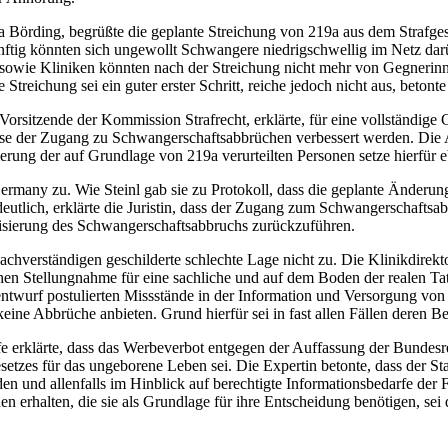
örding, begrüßte die geplante Streichung von 219a aus dem Strafgesetzb
tig könnten sich ungewollt Schwangere niedrigschwellig im Netz darübe
e sowie Kliniken könnten nach der Streichung nicht mehr von Gegneri
treichung sei ein guter erster Schritt, reiche jedoch nicht aus, betont
, Vorsitzende der Kommission Strafrecht, erklärte, für eine vollständi
se der Zugang zu Schwangerschaftsabbrüchen verbessert werden. Die A
erung der auf Grundlage von 219a verurteilten Personen setze hierfür e
rmany zu. Wie Steinl gab sie zu Protokoll, dass die geplante Änderun
utlich, erklärte die Juristin, dass der Zugang zum Schwangerschaftsab
uisierung des Schwangerschaftsabbruchs zurückzuführen.
achverständigen geschilderte schlechte Lage nicht zu. Die Klinikdirek
lichen Stellungnahme für eine sachliche und auf dem Boden der realen Ta
entwurf postulierten Missstände in der Information und Versorgung von 
ine Abbrüche anbieten. Grund hierfür sei in fast allen Fällen deren B
erklärte, dass das Werbeverbot entgegen der Auffassung der Bundesregi
zes für das ungeborene Leben sei. Die Expertin betonte, dass der Staa
n und allenfalls im Hinblick auf berechtigte Informationsbedarfe der 
nen erhalten, die sie als Grundlage für ihre Entscheidung benötigen, s