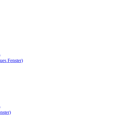
)
ues Fenster)
)
nster)