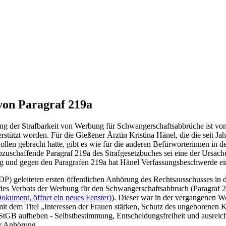
von Paragraf 219a
 der Strafbarkeit von Werbung für Schwangerschaftsabbrüche ist von 
ützt worden. Für die Gießener Ärztin Kristina Hänel, die die seit Jah
len gebracht hatte, gibt es wie für die anderen Befürworterinnen in 
bzuschaffende Paragraf 219a des Strafgesetzbuches sei eine der Ursac
ung und gegen den Paragrafen 219a hat Hänel Verfassungsbeschwerde ei
DP) geleiteten ersten öffentlichen Anhörung des Rechtsausschusses in
es Verbots der Werbung für den Schwangerschaftsabbruch (Paragraf 2
okument, öffnet ein neues Fenster)
). Dieser war in der vergangenen 
 dem Titel „Interessen der Frauen stärken, Schutz des ungeborenen K
StGB aufheben - Selbstbestimmung, Entscheidungsfreiheit und ausreich
er Anhörung.