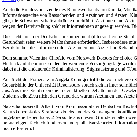
Auch die Bundesvorsitzende des Bundesverbands pro familia, Monika B
Informationsrechte von Ratsuchenden und Ärztinnen und Ärzten. Künf
gibt, die Schwangerschaftsabbrüche durchführt. Ärztinnen und Ärzt
wegen der Bereitstellung solcher Informationen angezeigt werden. Die S
Dies sieht auch der Deutsche Juristinnenbund (djb) so. Leonie Steinl
Gesundheit seien weitere Maßnahmen erforderlich. Insbesondere müs
Berufsfreiheit der informierenden Ärztinnen und Ärzte. Die Rehabiliti
Dem stimmte Valentina Chiofalo vom Netzwerk Doctors for choice Ge
Hinblick auf die immer schlechter werdende Versorgungslage werde de
dabei auf die andauernde Kriminalisierung, Stigmatisierung und Tab
Aus Sicht der Frauenärztin Angela Köninger trifft die von mehreren S
Geburtshilfe der Universität Regensburg sprach sich in ihrer schrift
aus. Aus ihrer Sicht seien die in der aktuellen Debatte um den Gesetz
Zudem stelle 219a nicht den Grund dar, warum Ärztinnen und Ärzte ke
Natascha Sasserath-Alberti vom Kommissariat der Deutschen Bischöfe 
Schutzkonzepts des Strafgesetzbuchs und des Schwangerenkonfliktgeset
ungeborene Leben habe. 219a sollte aus diesem Grunde erhalten werde
notwendigen, fachlich fundierten und qualitätsgesicherten Informatio
noch erforderlich.