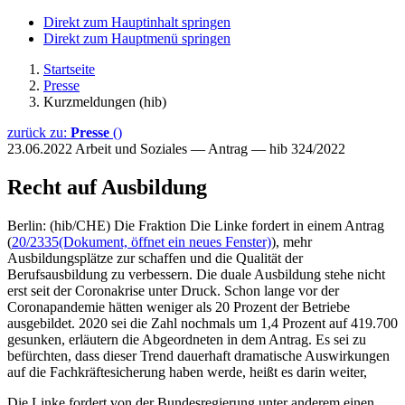
Direkt zum Hauptinhalt springen
Direkt zum Hauptmenü springen
Startseite
Presse
Kurzmeldungen (hib)
zurück zu:
Presse
()
23.06.2022
Arbeit und Soziales — Antrag — hib 324/2022
Recht auf Ausbildung
Berlin: (hib/CHE) Die Fraktion Die Linke fordert in einem Antrag
(
20/2335
(Dokument, öffnet ein neues Fenster)
), mehr
Ausbildungsplätze zur schaffen und die Qualität der
Berufsausbildung zu verbessern. Die duale Ausbildung stehe nicht
erst seit der Coronakrise unter Druck. Schon lange vor der
Coronapandemie hätten weniger als 20 Prozent der Betriebe
ausgebildet. 2020 sei die Zahl nochmals um 1,4 Prozent auf 419.700
gesunken, erläutern die Abgeordneten in dem Antrag. Es sei zu
befürchten, dass dieser Trend dauerhaft dramatische Auswirkungen
auf die Fachkräftesicherung haben werde, heißt es darin weiter,
Die Linke fordert von der Bundesregierung unter anderem einen