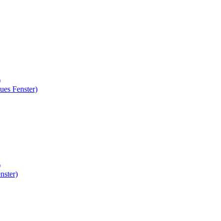
)
ues Fenster)
)
nster)