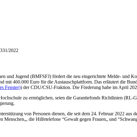
 331/2022
uen und Jugend (BMFSFJ) fördert die neu eingerichtete Melde- und Ko
d mit 460.000 Euro für die Austauschplattform. Das erläutert die Bund
es Fenster)
) der CDU/CSU-Fraktion. Die Förderung habe im April 202
chschule zu ermöglichen, seien die Garantiefonds Richtlinien (RL-GF
gierung.
rstützung von Personen dienen, die seit dem 24. Februar 2022 aus de
n Menschen„, die Hilfetelefone “Gewalt gegen Frauen„ und “Schwanger