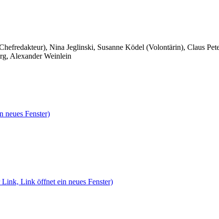
 Chefredakteur), Nina Jeglinski,
Susanne Ködel (Volontärin),
Claus Pet
rg, Alexander Weinlein
n neues Fenster)
 Link, Link öffnet ein neues Fenster)