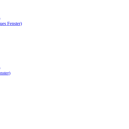
)
ues Fenster)
)
nster)