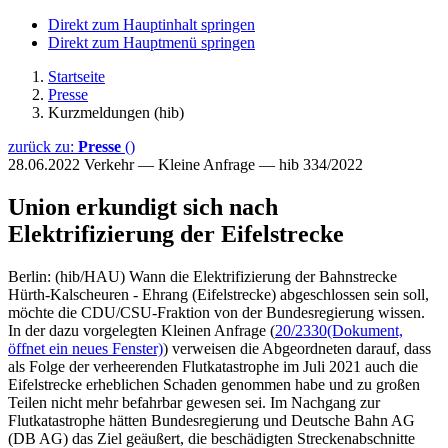
Direkt zum Hauptinhalt springen
Direkt zum Hauptmenü springen
Startseite
Presse
Kurzmeldungen (hib)
zurück zu:
Presse
()
28.06.2022
Verkehr — Kleine Anfrage — hib 334/2022
Union erkundigt sich nach
Elektrifizierung der Eifelstrecke
Berlin: (hib/HAU) Wann die Elektrifizierung der Bahnstrecke
Hürth-Kalscheuren - Ehrang (Eifelstrecke) abgeschlossen sein soll,
möchte die CDU/CSU-Fraktion von der Bundesregierung wissen.
In der dazu vorgelegten Kleinen Anfrage (
20/2330
(Dokument,
öffnet ein neues Fenster)
) verweisen die Abgeordneten darauf, dass
als Folge der verheerenden Flutkatastrophe im Juli 2021 auch die
Eifelstrecke erheblichen Schaden genommen habe und zu großen
Teilen nicht mehr befahrbar gewesen sei. Im Nachgang zur
Flutkatastrophe hätten Bundesregierung und Deutsche Bahn AG
(DB AG) das Ziel geäußert, die beschädigten Streckenabschnitte