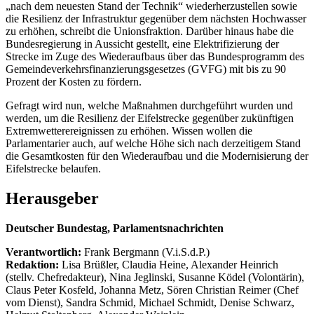
„nach dem neuesten Stand der Technik“ wiederherzustellen sowie
die Resilienz der Infrastruktur gegenüber dem nächsten Hochwasser
zu erhöhen, schreibt die Unionsfraktion. Darüber hinaus habe die
Bundesregierung in Aussicht gestellt, eine Elektrifizierung der
Strecke im Zuge des Wiederaufbaus über das Bundesprogramm des
Gemeindeverkehrsfinanzierungsgesetzes (GVFG) mit bis zu 90
Prozent der Kosten zu fördern.
Gefragt wird nun, welche Maßnahmen durchgeführt wurden und
werden, um die Resilienz der Eifelstrecke gegenüber zukünftigen
Extremwetterereignissen zu erhöhen. Wissen wollen die
Parlamentarier auch, auf welche Höhe sich nach derzeitigem Stand
die Gesamtkosten für den Wiederaufbau und die Modernisierung der
Eifelstrecke belaufen.
Herausgeber
Deutscher Bundestag, Parlamentsnachrichten
Verantwortlich:
Frank Bergmann (V.i.S.d.P.)
Redaktion:
Lisa Brüßler, Claudia Heine, Alexander Heinrich
(stellv. Chefredakteur), Nina Jeglinski,
Susanne Ködel (Volontärin),
Claus Peter Kosfeld, Johanna Metz, Sören Christian Reimer (Chef
vom Dienst), Sandra Schmid, Michael Schmidt, Denise Schwarz,