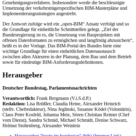
Genehmigungsverfahren. Insbesondere werde die beschleunigte
Umsetzung der verkehrsträgerspezifischen BIM-Masterpläne und
Implementierungsstrategien angestrebt.
Der Antwort zufolge wird ein „open-BIM“ Ansatz verfolgt und so
die Grundlage für einheitliche Schnittstellen gelegt. „Ziel der
Bundesregierung ist es, die Umsetzung von Bauprojekten mit
offenen Datenformaten zu ermöglichen und langfristig abzusichern“,
heißt es in der Vorlage. Das BIM-Portal des Bundes biete eine
wichtige Grundlage für einen einheitlichen Datenaustausch
zwischen allen Akteuren in der Planung, dem Bau und dem Betrieb
sowie für eindeutige BIM-Anforderungsdefinitionen.
Herausgeber
Deutscher Bundestag, Parlamentsnachrichten
Verantwortlich:
Frank Bergmann (V.i.S.d.P.)
Redaktion:
Lisa Brüßler, Claudia Heine, Alexander Heinrich
(stellv. Chefredakteur), Nina Jeglinski,
Susanne Ködel (Volontärin),
Claus Peter Kosfeld, Johanna Metz, Sören Christian Reimer (Chef
vom Dienst), Sandra Schmid, Michael Schmidt, Denise Schwarz,
Helmut Stoltenberg, Alexander Weinlein
Herausgeber "heute im bundestag" (hib)
(Interner Link)