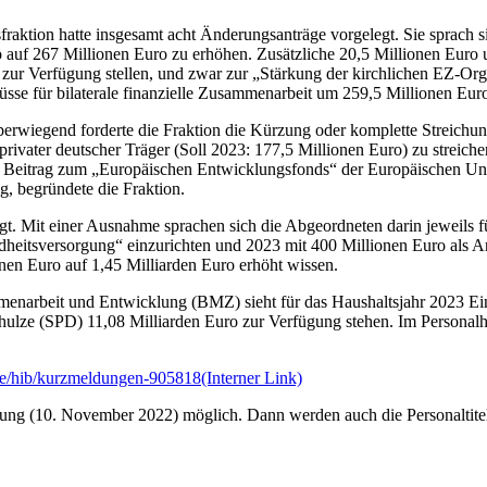
aktion hatte insgesamt acht Änderungsanträge vorgelegt. Sie sprach si
o auf 267 Millionen Euro zu erhöhen. Zusätzliche 20,5 Millionen Euro
zur Verfügung stellen, und zwar zur „Stärkung der kirchlichen EZ-O
se für bilaterale finanzielle Zusammenarbeit um 259,5 Millionen Euro
erwiegend forderte die Fraktion die Kürzung oder komplette Streichun
rivater deutscher Träger (Soll 2023: 177,5 Millionen Euro) zu streichen
n Beitrag zum „Europäischen Entwicklungsfonds“ der Europäischen Unio
g, begründete die Fraktion.
gt. Mit einer Ausnahme sprachen sich die Abgeordneten darin jeweils
ndheitsversorgung“ einzurichten und 2023 mit 400 Millionen Euro als 
onen Euro auf 1,45 Milliarden Euro erhöht wissen.
menarbeit und Entwicklung (BMZ) sieht für das Haushaltsjahr 2023 Ein
hulze (SPD) 11,08 Milliarden Euro zur Verfügung stehen. Im Personalha
se/hib/kurzmeldungen-905818
(Interner Link)
ung (10. November 2022) möglich. Dann werden auch die Personaltitel