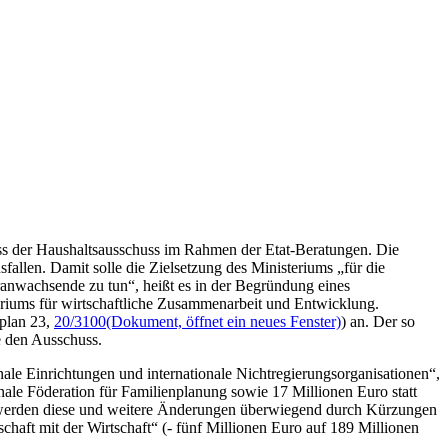
oss der Haushaltsausschuss im Rahmen der Etat-Beratungen. Die
llen. Damit solle die Zielsetzung des Ministeriums „für die
ranwachsende zu tun“, heißt es in der Begründung eines
iums für wirtschaftliche Zusammenarbeit und Entwicklung.
lplan 23,
20/3100
(Dokument, öffnet ein neues Fenster)
) an. Der so
e den Ausschuss.
ale Einrichtungen und internationale Nichtregierungsorganisationen“,
onale Föderation für Familienplanung sowie 17 Millionen Euro statt
rt werden diese und weitere Änderungen überwiegend durch Kürzungen
chaft mit der Wirtschaft“ (- fünf Millionen Euro auf 189 Millionen