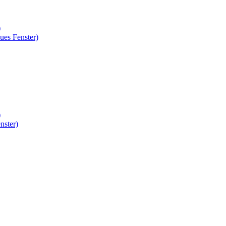
)
ues Fenster)
)
nster)