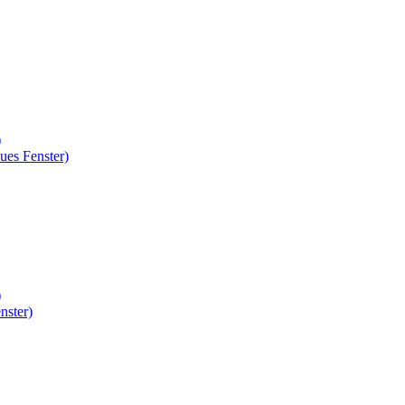
)
ues Fenster)
)
nster)