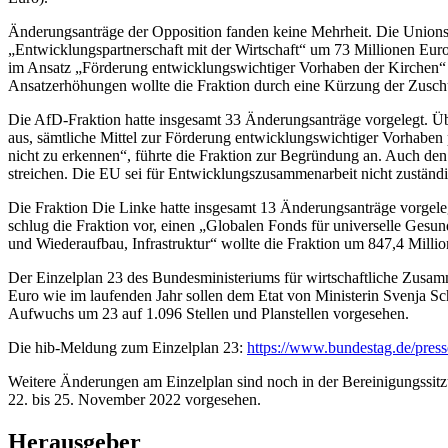
Änderungsanträge der Opposition fanden keine Mehrheit. Die Unionsfr
„Entwicklungspartnerschaft mit der Wirtschaft“ um 73 Millionen Eur
im Ansatz „Förderung entwicklungswichtiger Vorhaben der Kirchen“ 
Ansatzerhöhungen wollte die Fraktion durch eine Kürzung der Zuschüs
Die AfD-Fraktion hatte insgesamt 33 Änderungsanträge vorgelegt. Üb
aus, sämtliche Mittel zur Förderung entwicklungswichtiger Vorhaben p
nicht zu erkennen“, führte die Fraktion zur Begründung an. Auch de
streichen. Die EU sei für Entwicklungszusammenarbeit nicht zuständi
Die Fraktion Die Linke hatte insgesamt 13 Änderungsanträge vorgele
schlug die Fraktion vor, einen „Globalen Fonds für universelle Gesu
und Wiederaufbau, Infrastruktur“ wollte die Fraktion um 847,4 Milli
Der Einzelplan 23 des Bundesministeriums für wirtschaftliche Zusam
Euro wie im laufenden Jahr sollen dem Etat von Ministerin Svenja Sc
Aufwuchs um 23 auf 1.096 Stellen und Planstellen vorgesehen.
Die hib-Meldung zum Einzelplan 23:
https://www.bundestag.de/pres
Weitere Änderungen am Einzelplan sind noch in der Bereinigungssitz
22. bis 25. November 2022 vorgesehen.
Herausgeber