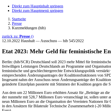
Direkt zum Hauptinhalt springen
Direkt zum Hauptmenü springen
Startseite
Presse
Kurzmeldungen (hib)
zurück zu:
Presse
()
12.10.2022
Haushalt — Ausschuss — hib 545/2022
Etat 2023: Mehr Geld für feministische En
Berlin: (hib/SCR) Deutschland soll 2023 mehr Mittel für feministisc
freiwilligen Leistungen Deutschlands an Programme und Organisatione
feministische und geschlechtergerechte Entwicklungspolitik verstärk
entsprechenden Änderungsantrages der Koalitionsfraktionen von SP
Insgesamt nahm der Ausschuss neun Änderungsanträge der Koalitions
geänderte Einzelplan passierte mit Stimmen der Koalition gegen d
Aus dem um 22 Millionen Euro erhöhten Ansatz für „Beiträge an die V
der nunmehr mit 528,7 Millionen Euro veranschlagt ist, sollen unter 
neun Millionen Euro an die Organisation der Vereinten Nationen für
in den Ansätzen für Bilaterale Technische Zusammenarbeit (-20 Millio
Euro).