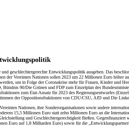
twicklungspolitik
he und geschlechtergerechte Entwicklungspolitik ausgeben. Das beschl
n der Vereinten Nationen sollen 2023 um 22 Millionen Euro höher ausfa
t werden, um in Folge der Coronakrise mehr für Frauen, Kinder und He
D, Bündnis 90/Die Grünen und FDP zum Einzelplan des Bundesminister
fraktionen zum Etat-Ansatz für 2023 des Regierungsentwurfes (Einze
ie Stimmen der Oppositionsfraktionen von CDU/CSU, AfD und Die Link
ereinten Nationen, ihre Sonderorganisationen sowie andere internation
anderem 15,5 Millionen Euro statt zehn Millionen Euro an die Internati
 Gleichstellung und Geschlechtergerechtigkeit fließen. Gegenfinanzie
nen Euro auf 1,8 Milliarden Euro) sowie für die „Entwicklungspartners