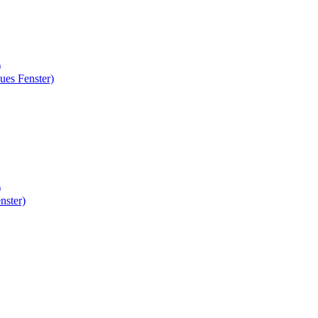
)
ues Fenster)
)
nster)