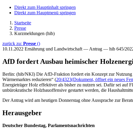
Direkt zum Hauptinhalt springen
Direkt zum Hauptmenü springen
Startseite
Presse
Kurzmeldungen (hib)
zurück zu:
Presse
()
10.11.2022
Ernährung und Landwirtschaft — Antrag — hib 645/202
AfD fordert Ausbau heimischer Holzenerg
Berlin: (hib/NKI) Die AfD-Fraktion fordert ein Konzept zur Nutzung 
Wärmemarktes reduzieren“ (
20/4323
(Dokument, öffnet ein neues Fen
Energieträger Holz effektiver als bisher zu nutzen sei. Dafür sei au
unbürokratische Holzbauoffensive gestartet werden, die Haushaltmitt
Der Antrag wird am heutigen Donnerstag ohne Aussprache zur Beratu
Herausgeber
Deutscher Bundestag, Parlamentsnachrichten