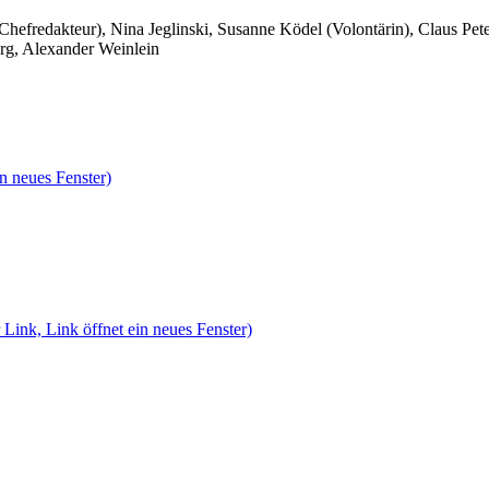
 Chefredakteur), Nina Jeglinski,
Susanne Ködel (Volontärin),
Claus Pet
rg, Alexander Weinlein
n neues Fenster)
 Link, Link öffnet ein neues Fenster)