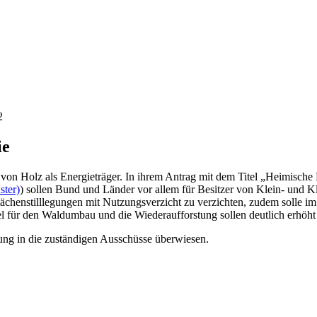
2
ie
von Holz als Energieträger. In ihrem Antrag mit dem Titel „Heimische 
ster)
) sollen Bund und Länder vor allem für Besitzer von Klein- und 
f Flächenstilllegungen mit Nutzungsverzicht zu verzichten, zudem solle
el für den Waldumbau und die Wiederaufforstung sollen deutlich erhöh
ng in die zuständigen Ausschüsse überwiesen.