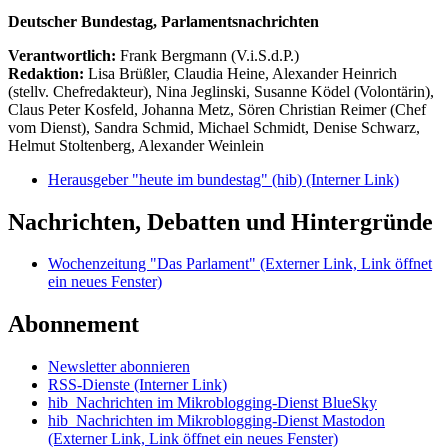
Deutscher Bundestag, Parlamentsnachrichten
Verantwortlich:
Frank Bergmann (V.i.S.d.P.)
Redaktion:
Lisa Brüßler, Claudia Heine, Alexander Heinrich
(stellv. Chefredakteur), Nina Jeglinski,
Susanne Ködel (Volontärin),
Claus Peter Kosfeld, Johanna Metz, Sören Christian Reimer (Chef
vom Dienst), Sandra Schmid, Michael Schmidt, Denise Schwarz,
Helmut Stoltenberg, Alexander Weinlein
Herausgeber "heute im bundestag" (hib)
(Interner Link)
Nachrichten, Debatten und Hintergründe
Wochenzeitung "Das Parlament"
(Externer Link, Link öffnet
ein neues Fenster)
Abonnement
Newsletter abonnieren
RSS-Dienste
(Interner Link)
hib_Nachrichten im Mikroblogging-Dienst BlueSky
hib_Nachrichten im Mikroblogging-Dienst Mastodon
(Externer Link, Link öffnet ein neues Fenster)