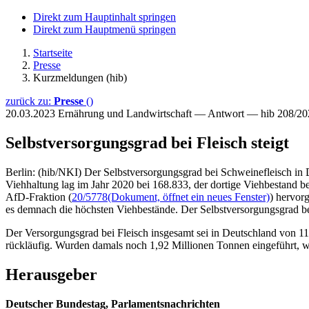
Direkt zum Hauptinhalt springen
Direkt zum Hauptmenü springen
Startseite
Presse
Kurzmeldungen (hib)
zurück zu:
Presse
()
20.03.2023
Ernährung und Landwirtschaft — Antwort — hib 208/20
Selbstversorgungsgrad bei Fleisch steigt
Berlin: (hib/NKI) Der Selbstversorgungsgrad bei Schweinefleisch in D
Viehhaltung lag im Jahr 2020 bei 168.833, der dortige Viehbestand b
AfD-Fraktion (
20/5778
(Dokument, öffnet ein neues Fenster)
) hervor
es demnach die höchsten Viehbestände. Der Selbstversorgungsgrad bes
Der Versorgungsgrad bei Fleisch insgesamt sei in Deutschland von 11
rückläufig. Wurden damals noch 1,92 Millionen Tonnen eingeführt, 
Herausgeber
Deutscher Bundestag, Parlamentsnachrichten