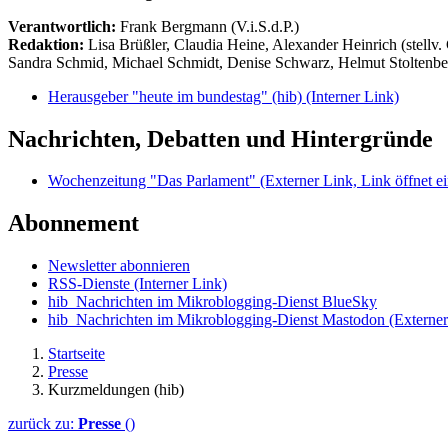
Verantwortlich:
Frank Bergmann (V.i.S.d.P.)
Redaktion:
Lisa Brüßler, Claudia Heine, Alexander Heinrich (stellv.
Sandra Schmid, Michael Schmidt, Denise Schwarz, Helmut Stoltenbe
Herausgeber "heute im bundestag" (hib)
(Interner Link)
Nachrichten, Debatten und Hintergründe
Wochenzeitung "Das Parlament"
(Externer Link, Link öffnet ei
Abonnement
Newsletter abonnieren
RSS-Dienste
(Interner Link)
hib_Nachrichten im Mikroblogging-Dienst BlueSky
hib_Nachrichten im Mikroblogging-Dienst Mastodon
(Externer
Startseite
Presse
Kurzmeldungen (hib)
zurück zu:
Presse
()