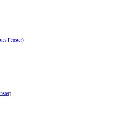
)
ues Fenster)
)
nster)