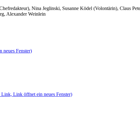
 Chefredakteur), Nina Jeglinski,
Susanne Ködel (Volontärin),
Claus Pet
rg, Alexander Weinlein
n neues Fenster)
 Link, Link öffnet ein neues Fenster)