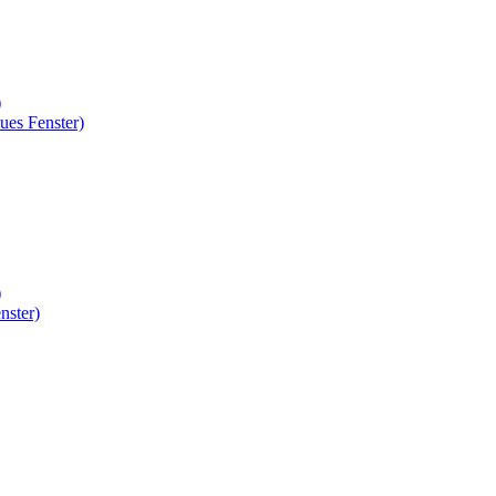
)
ues Fenster)
)
nster)