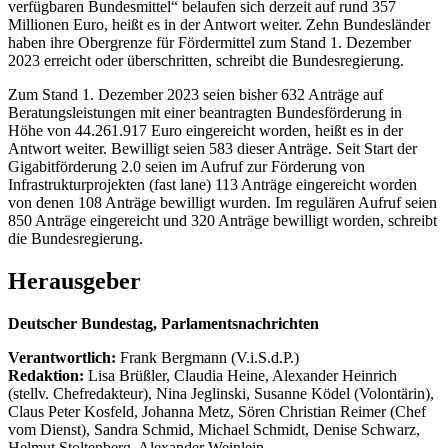
verfügbaren Bundesmittel“ belaufen sich derzeit auf rund 357
Millionen Euro, heißt es in der Antwort weiter. Zehn Bundesländer
haben ihre Obergrenze für Fördermittel zum Stand 1. Dezember
2023 erreicht oder überschritten, schreibt die Bundesregierung.
Zum Stand 1. Dezember 2023 seien bisher 632 Anträge auf
Beratungsleistungen mit einer beantragten Bundesförderung in
Höhe von 44.261.917 Euro eingereicht worden, heißt es in der
Antwort weiter. Bewilligt seien 583 dieser Anträge. Seit Start der
Gigabitförderung 2.0 seien im Aufruf zur Förderung von
Infrastrukturprojekten (fast lane) 113 Anträge eingereicht worden
von denen 108 Anträge bewilligt wurden. Im regulären Aufruf seien
850 Anträge eingereicht und 320 Anträge bewilligt worden, schreibt
die Bundesregierung.
Herausgeber
Deutscher Bundestag, Parlamentsnachrichten
Verantwortlich:
Frank Bergmann (V.i.S.d.P.)
Redaktion:
Lisa Brüßler, Claudia Heine, Alexander Heinrich
(stellv. Chefredakteur), Nina Jeglinski,
Susanne Ködel (Volontärin),
Claus Peter Kosfeld, Johanna Metz, Sören Christian Reimer (Chef
vom Dienst), Sandra Schmid, Michael Schmidt, Denise Schwarz,
Helmut Stoltenberg, Alexander Weinlein