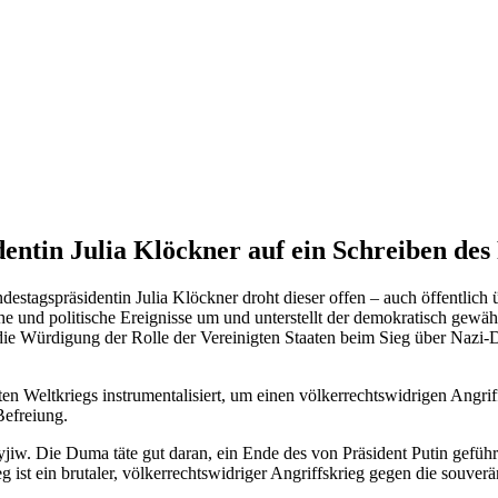
entin Julia Klöckner auf ein Schreiben des
destagspräsidentin Julia Klöckner droht dieser offen – auch öffentlic
he und politische Ereignisse um und unterstellt der demokratisch gewäh
st die Würdigung der Rolle der Vereinigten Staaten beim Sieg über Naz
n Weltkriegs instrumentalisiert, um einen völkerrechtswidrigen Angrif
Befreiung.
 Kyjiw. Die Duma täte gut daran, ein Ende des von Präsident Putin gefüh
rieg ist ein brutaler, völkerrechtswidriger Angriffskrieg gegen die souv