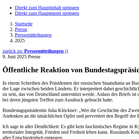
Direkt zum Hauptinhalt springen
Direkt zum Hauptmenü springen
Startseite
Presse
Pressemitteilungen
2025
zurück zu:
Pressemitteilungen
()
9. Juni 2025
Presse
Öffentliche Reaktion von Bundestagspräsid
In einem Schreiben des Präsidenten der russischen Staatsduma an Bun
der Lage zwischen beiden Ländern. Er interpretiert dabei geschichtlic
zu sein, das von Deutschland unterstützt werde. Anlass des Briefs i
bei deren jüngsten Treffen zum Ausdruck gebracht hatte.
Bundestagspräsidentin Julia Klöckner: „Wer die Geschichte des Zweite
Andenken an die tatsächlichen Opfer und pervertiert den Begriff der 
Ich sage in aller Deutlichkeit: Es gibt kein faschistisches Regime in
territorialer Integrität, Frieden und Freiheit leben kann. Russlands K
aller Entschiedenheit entgegen.