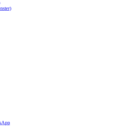
)
nster)
sApp