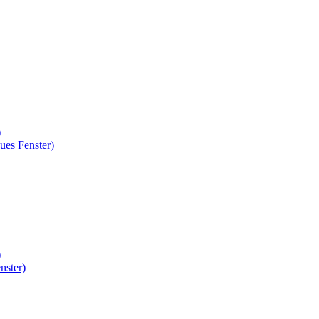
)
ues Fenster)
)
nster)