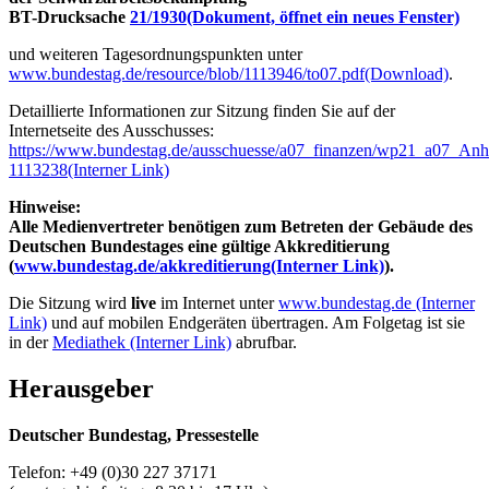
BT-Drucksache
21/1930
(Dokument, öffnet ein neues Fenster)
und weiteren Tagesordnungspunkten unter
www.bundestag.de/resource/blob/1113946/to07.pdf
(Download)
.
Detaillierte Informationen zur Sitzung finden Sie auf der
Internetseite des Ausschusses:
https://www.bundestag.de/ausschuesse/a07_finanzen/wp21_a07_An
1113238
(Interner Link)
Hinweise:
Alle Medienvertreter benötigen zum Betreten der Gebäude des
Deutschen Bundestages eine gültige Akkreditierung
(
www.bundestag.de/akkreditierung
(Interner Link)
).
Die Sitzung wird
live
im Internet unter
www.bundestag.de
(Interner
Link)
und auf mobilen Endgeräten übertragen. Am Folgetag ist sie
in der
Mediathek
(Interner Link)
abrufbar.
Herausgeber
Deutscher Bundestag, Pressestelle
Telefon: +49 (0)30 227 37171