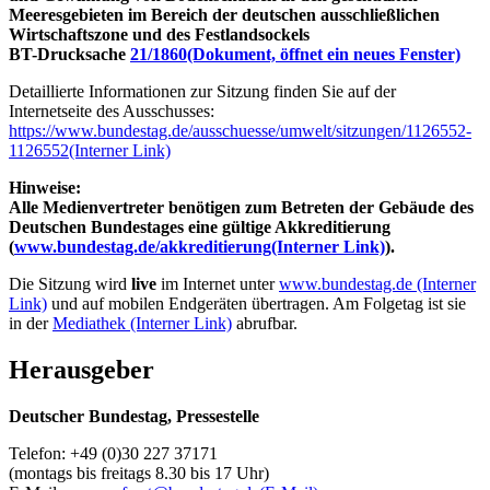
Meeresgebieten im Bereich der deutschen ausschließlichen
Wirtschaftszone und des Festlandsockels
BT-Drucksache
21/1860
(Dokument, öffnet ein neues Fenster)
Detaillierte Informationen zur Sitzung finden Sie auf der
Internetseite des Ausschusses:
https://www.bundestag.de/ausschuesse/umwelt/sitzungen/1126552-
1126552
(Interner Link)
Hinweise:
Alle Medienvertreter benötigen zum Betreten der Gebäude des
Deutschen Bundestages eine gültige Akkreditierung
(
www.bundestag.de/akkreditierung
(Interner Link)
).
Die Sitzung wird
live
im Internet unter
www.bundestag.de
(Interner
Link)
und auf mobilen Endgeräten übertragen. Am Folgetag ist sie
in der
Mediathek
(Interner Link)
abrufbar.
Herausgeber
Deutscher Bundestag, Pressestelle
Telefon: +49 (0)30 227 37171
(montags bis freitags 8.30 bis 17 Uhr)