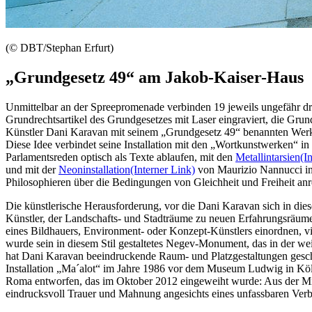
(© DBT/Stephan Erfurt)
„Grundgesetz 49“ am Jakob-Kaiser-Haus
Unmittelbar an der Spreepromenade verbinden 19 jeweils ungefähr dr
Grundrechtsartikel des Grundgesetzes mit Laser eingraviert, die Gru
Künstler Dani Karavan mit seinem „Grundgesetz 49“ benannten Werk ei
Diese Idee verbindet seine Installation mit den „Wortkunstwerken“ 
Parlamentsreden optisch als Texte ablaufen, mit den
Metallintarsien
(I
und mit der
Neoninstallation
(Interner Link)
von Maurizio Nannucci in
Philosophieren über die Bedingungen von Gleichheit und Freiheit an
Die künstlerische Herausforderung, vor die Dani Karavan sich in diese
Künstler, der Landschafts- und Stadträume zu neuen Erfahrungsräumen 
eines Bildhauers, Environment- oder Konzept-Künstlers einordnen, v
wurde sein in diesem Stil gestaltetes Negev-Monument, das in der 
hat Dani Karavan beeindruckende Raum- und Platzgestaltungen gesch
Installation „Ma´alot“ im Jahre 1986 vor dem Museum Ludwig in Köln
Roma entworfen, das im Oktober 2012 eingeweiht wurde: Aus der Mitte
eindrucksvoll Trauer und Mahnung angesichts eines unfassbaren Ver