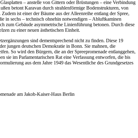
lasplatten – anstelle von Gittern oder Brüstungen – eine Verbindung
Außen betont Karavan durch strahlenförmige Bodenstrukturen, von
. Zudem ist einer der Bäume aus der Alleenreihe entlang der Spree,
die in sechs – technisch ohnehin notwendigen – Abluftkaminen
jedoch zum Gebäude asymmetrische Linienführung betonen. Durch diese
zen zu einer neuen ästhetischen Einheit.
setzergänzungen sind dementsprechend nicht zu finden. Diese 19
ng der jungen deutschen Demokratie in Bonn. Sie mahnen, die
egreifen. So wird den Bürgern, die an der Spreepromenade entlanggehen,
 sie im Parlamentarischen Rat eine Verfassung entworfen, die bis
e Formulierung aus dem Jahre 1949 das Wesentliche des Grundgesetzes
promenade am Jakob-Kaiser-Haus Berlin