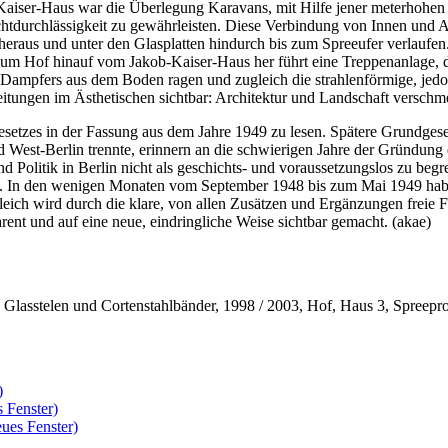
Kaiser-Haus war die Überlegung Karavans, mit Hilfe jener meterhohen G
htdurchlässigkeit zu gewährleisten. Diese Verbindung von Innen und 
heraus und unter den Glasplatten hindurch bis zum Spreeufer verlaufen
Zum Hof hinauf vom Jakob-Kaiser-Haus her führt eine Treppenanlage, 
eten Dampfers aus dem Boden ragen und zugleich die strahlenförmige, 
tungen im Ästhetischen sichtbar: Architektur und Landschaft verschmel
gesetzes in der Fassung aus dem Jahre 1949 zu lesen. Spätere Grundge
 und West-Berlin trennte, erinnern an die schwierigen Jahre der Gründu
und Politik in Berlin nicht als geschichts- und voraussetzungslos zu b
t. In den wenigen Monaten vom September 1948 bis zum Mai 1949 haben
gleich wird durch die klare, von allen Zusätzen und Ergänzungen frei
ent und auf eine neue, eindringliche Weise sichtbar gemacht. (akae)
, Glasstelen und Cortenstahlbänder, 1998 / 2003, Hof, Haus 3, Spree
)
 Fenster)
ues Fenster)