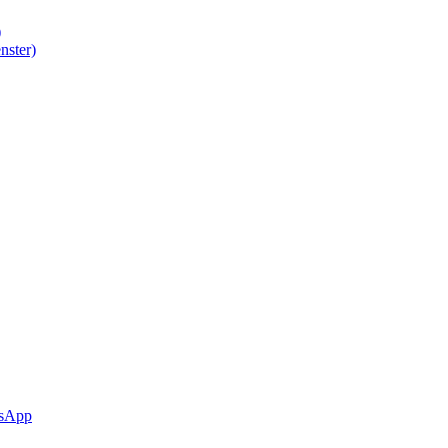
)
nster)
sApp