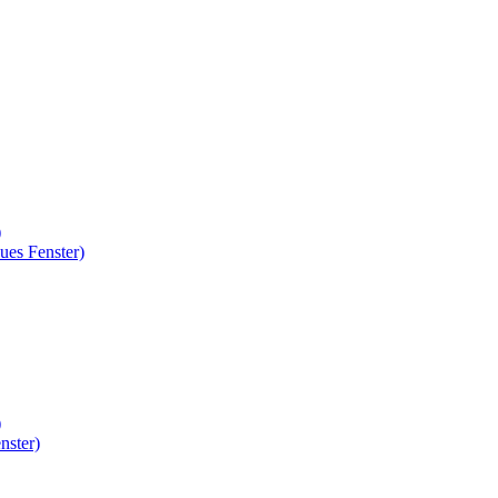
)
ues Fenster)
)
nster)