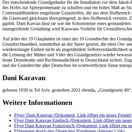
Der entscheidende Grundgedanke für die Installation vor dem Jakob-
des Hofes zur Spreepromenade zu schaffen und ein hohes Maß an Sic
Cortenstahlbändern eingefasste Grasstreifen, die aus dem Hofbereich 
die Glaswand gleichsam überspringend, in den Hofbereich versetzt. 
gipfelt. Dani Karvan lässt sie wie die Schornsteine eines gestrand
raumgreifende Gestaltung wird Karavans Vorliebe für Grenzüberschrei
Auf jeder der 19 Glasplatten ist eines der 19 Grundrechte des Grund
Grundrechtsartikel, unmittelbar an der Spree gesetzt, die einst Ost-
wiedererlangte Einheit nicht als ungefährdete Selbstverständlichkeit 
die Leistung der Mütter und Väter des Grundgesetzes wieder bewuss
heute Demokratie und Rechtsstaatlichkeit in Deutschland sichert. Zu
und der Grundrechte aller Deutschen im wortwörtlichen Sinne transpar
Dani Karavan
geboren 1930 in Tel Aviv, gestorben 2021 ebenda, „Grundgesetz 49“
Weitere Informationen
Flyer: Dani Karavan
(Dokument, Link öffnet ein neues Fenster
Flyer Dani Karavan Englisch
(Dokument, Link öffnet ein neues
Flyer Dani Karavan Französisch
(Dokument, Link öffnet ein ne
Führungen durch den Deutschen Bundestag
(Interner Link)