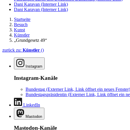
Dani Karavan
(Interner Link)
Dani Karavan
(Interner Link)
Startseite
Besuch
Kunst
Künstler
„Grundgesetz 49“
zurück zu:
Künstler
()
Instagram
Instagram-Kanäle
Bundestag
(Externer Link, Link öffnet ein neues Fenster
Bundestagspräsidentin
(Externer Link, Link öffnet ein ne
LinkedIn
Mastodon
Mastodon-Kanäle