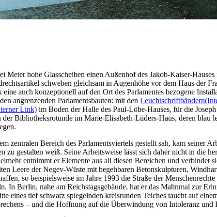
ei Meter hohe Glasscheiben einen Außenhof des Jakob-Kaiser-Hauses m
ndrechtsartikel schweben gleichsam in Augenhöhe vor dem Haus der Fra
ne auch konzeptionell auf den Ort des Parlamentes bezogene Installati
in den angrenzenden Parlamentsbauten: mit den
Leuchtschriftbändern
(Int
nterner Link)
im Boden der Halle des Paul-Löbe-Hauses, für die Josep
 der Bibliotheksrotunde im Marie-Elisabeth-Lüders-Haus, deren blau
regen.
m zentralen Bereich des Parlamentsviertels gestellt sah, kam seiner Arbe
zu gestalten weiß. Seine Arbeitsweise lässt sich daher nicht in die h
ielmehr entnimmt er Elemente aus all diesen Bereichen und verbindet
weiten Leere der Negev-Wüste mit begehbaren Betonskulpturen, Windha
affen, so beispielsweise im Jahre 1993 die Straße der Menschenrech
. In Berlin, nahe am Reichstagsgebäude, hat er das Mahnmal zur Erinn
 eines tief schwarz spiegelnden kreisrunden Teiches taucht auf einem 
brechens – und die Hoffnung auf die Überwindung von Intoleranz und 