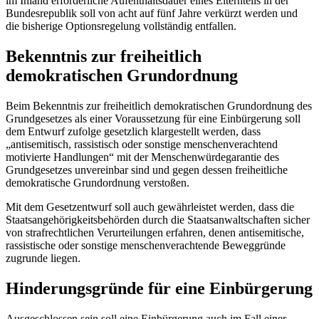
im Inland erforderliche Aufenthaltsdauer eines Elternteils in der
Bundesrepublik soll von acht auf fünf Jahre verkürzt werden und
die bisherige Optionsregelung vollständig entfallen.
Bekenntnis zur freiheitlich
demokratischen Grundordnung
Beim Bekenntnis zur freiheitlich demokratischen Grundordnung des
Grundgesetzes als einer Voraussetzung für eine Einbürgerung soll
dem Entwurf zufolge gesetzlich klargestellt werden, dass
„antisemitisch, rassistisch oder sonstige menschenverachtend
motivierte Handlungen“ mit der Menschenwürdegarantie des
Grundgesetzes unvereinbar sind und gegen dessen freiheitliche
demokratische Grundordnung verstoßen.
Mit dem Gesetzentwurf soll auch gewährleistet werden, dass die
Staatsangehörigkeitsbehörden durch die Staatsanwaltschaften sicher
von strafrechtlichen Verurteilungen erfahren, denen antisemitische,
rassistische oder sonstige menschenverachtende Beweggründe
zugrunde liegen.
Hinderungsgründe für eine Einbürgerung
Ausgeschlossen sein soll eine Einbürgerung auch im Fall einer