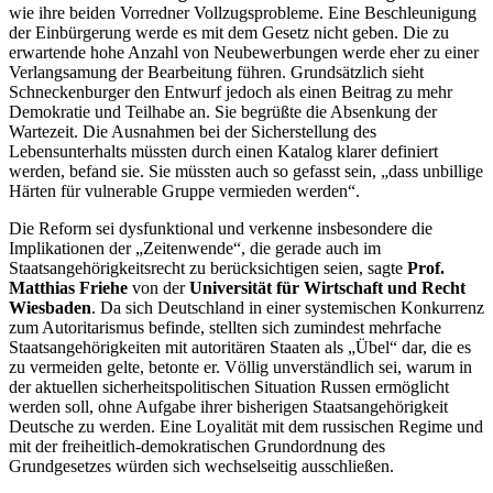
wie ihre beiden Vorredner Vollzugsprobleme. Eine Beschleunigung
der Einbürgerung werde es mit dem Gesetz nicht geben. Die zu
erwartende hohe Anzahl von Neubewerbungen werde eher zu einer
Verlangsamung der Bearbeitung führen. Grundsätzlich sieht
Schneckenburger den Entwurf jedoch als einen Beitrag zu mehr
Demokratie und Teilhabe an. Sie begrüßte die Absenkung der
Wartezeit. Die Ausnahmen bei der Sicherstellung des
Lebensunterhalts müssten durch einen Katalog klarer definiert
werden, befand sie. Sie müssten auch so gefasst sein, „dass unbillige
Härten für vulnerable Gruppe vermieden werden“.
Die Reform sei dysfunktional und verkenne insbesondere die
Implikationen der „Zeitenwende“, die gerade auch im
Staatsangehörigkeitsrecht zu berücksichtigen seien, sagte
Prof.
Matthias Friehe
von der
Universität für Wirtschaft und Recht
Wiesbaden
. Da sich Deutschland in einer systemischen Konkurrenz
zum Autoritarismus befinde, stellten sich zumindest mehrfache
Staatsangehörigkeiten mit autoritären Staaten als „Übel“ dar, die es
zu vermeiden gelte, betonte er. Völlig unverständlich sei, warum in
der aktuellen sicherheitspolitischen Situation Russen ermöglicht
werden soll, ohne Aufgabe ihrer bisherigen Staatsangehörigkeit
Deutsche zu werden. Eine Loyalität mit dem russischen Regime und
mit der freiheitlich-demokratischen Grundordnung des
Grundgesetzes würden sich wechselseitig ausschließen.