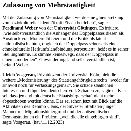
Zulassung von Mehrstaatigkeit
Mit der Zulassung von Mehrstaatigkeit werde eine „Ineinssetzung
von soziokultureller Identität mit Pässen betrieben“, sagte
Ferdinand Weber
von der
Universität Göttingen
. Es irritiere,
„wie selbstverständlich die Anhänger des Doppelpasses diesen als
Ausdruck von Modernität feiern und die Kritik als latent
nationalistisch abtun, obgleich der Doppelpass seinerseits eine
ethnokulturelle Herkunftslandbindung perpetuiert“, heißt es in seiner
Stellungnahme. Es stimme keineswegs, dass der Doppelpass in
einem „modernen“ Einwanderungsland selbstverständlich ist,
befand Weber.
Ulrich Vosgerau,
Privatdozent der Universität Köln,
hielt die
weitere „Modernisierung“ des Staatsangehörigkeitsrechts „weder für
sinnvoll noch für verfassungsgemäß“. Sie schade staatlichen
Interessen und füge dem deutschen Volk Schaden zu, sagte er. Klar
sei, dass jemand mit deutscher Staatsbürgerschaft nicht mehr
abgeschoben werden könne. Das sei schon jetzt mit Blick auf die
Aktivitäten des Remmo-Clans, der Silvester-Straftaten junger
Männer mit Migrationshintergrund und der antisemitischen
Demonstrationen ein Problem, „weil die alle eingebürgert sind“,
sagte Vosgerau. (hau/11.12.2023)