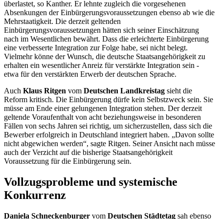
überlastet, so Kanther. Er lehnte zugleich die vorgesehenen
Absenkungen der Einbürgerungsvoraussetzungen ebenso ab wie die
Mehrstaatigkeit. Die derzeit geltenden
Einbürgerungsvoraussetzungen hätten sich seiner Einschätzung
nach im Wesentlichen bewährt. Dass die erleichterte Einbürgerung
eine verbesserte Integration zur Folge habe, sei nicht belegt.
Vielmehr könne der Wunsch, die deutsche Staatsangehörigkeit zu
erhalten ein wesentlicher Anreiz für verstärkte Integration sein -
etwa für den verstärkten Erwerb der deutschen Sprache.
Auch
Klaus Ritgen
vom
Deutschen Landkreistag
sieht die
Reform kritisch. Die Einbürgerung dürfe kein Selbstzweck sein. Sie
müsse am Ende einer gelungenen Integration stehen. Der derzeit
geltende Voraufenthalt von acht beziehungsweise in besonderen
Fällen von sechs Jahren sei richtig, um sicherzustellen, dass sich die
Bewerber erfolgreich in Deutschland integriert haben. „Davon sollte
nicht abgewichen werden“, sagte Ritgen. Seiner Ansicht nach müsse
auch der Verzicht auf die bisherige Staatsangehörigkeit
Voraussetzung für die Einbürgerung sein.
Vollzugsprobleme und systemische
Konkurrenz
Daniela Schneckenburger
vom
Deutschen Städtetag
sah ebenso