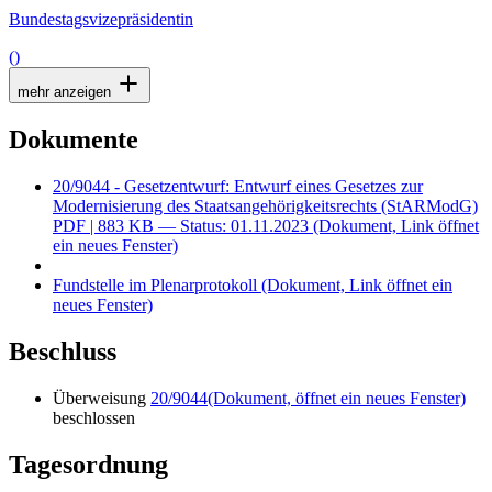
Bundestagsvizepräsidentin
()
mehr anzeigen
Dokumente
20/9044 - Gesetzentwurf: Entwurf eines Gesetzes zur
Modernisierung des Staatsangehörigkeitsrechts (StARModG)
PDF
| 883 KB — Status: 01.11.2023
(Dokument, Link öffnet
ein neues Fenster)
Fundstelle im Plenarprotokoll
(Dokument, Link öffnet ein
neues Fenster)
Beschluss
Überweisung
20/9044
(Dokument, öffnet ein neues Fenster)
beschlossen
Tagesordnung