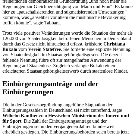
freiheitlichen demokratischen Grundordnung „und noch mehr die
Regelungen zur Gleichberechtigung von Mann und Frau“. Es könne
hier zu „pauschalisierenden und stigmatisierenden Umsetzungen“
kommen, was „absehbar vor allem die muslimische Bevölkerung
treffen könnte“, sagte Tabbara.
Trotz viele positiver Veränderungen werde die Situation der mehr als
126.000 von Staatenlosigkeit betroffenen Menschen in Deutschland
durch das Gesetz nicht hinreichend erfasst, kritisierte
Christiana
Bukalo
vom
Verein
Statefree
. Sie forderte eine explizite Nennung
von Staatenlosigkeit im Staatsangehörigkeitsgesetz. Die derzeit
fehlende Nennung führe oft zur mangelhaften Anwendung der
Regelung auf Staatenlose. Zugleich verlangte Bukalo einen
erleichterten Staatsangehörigkeitserwerb durch staatenlose Kinder.
Einbürgerungsanträge und der
Einbürgerungen
Die in der Gesetzesbegründung angeführte Stagnation der
Einbürgerungszahlen in Deutschland sei nicht zutreffend, sagte
Wilhelm Kanthe
r vom
Hessischen Ministerium des Innern und
für Sport
. Die Zahl der Einbürgerungsanträge und der
Einbürgerungen sei in den vergangenen Jahren bundesweit
erheblich gestiegen. Die Einbürgerungsbehörden seien bereits jetzt