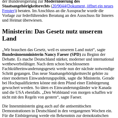
der Bundesregierung zur
Modernisierung des
Staatsangehörigkeitsrechts
(
20/9044
(Dokument, öffnet ein neues
Fenster)
) beraten. Im Anschluss an die Aussprache wurde die
Vorlage zur federführenden Beratung an den Ausschuss für Inneres
und Heimat überwiesen.
Ministerin: Das Gesetz nutz unserem
Land
„Wir brauchen das Gesetz, weil es unserem Land nutzt“, sagte
Bundesinnenministerin Nancy Faeser (SPD)
zu Beginn der
Debatte. Es mache Deutschland stärker, moderner und international
wettbewerbsfähiger. Nach dem schon beschlossenen
Fachkräfteeinwanderungsgesetz werde nun der nächste notwendige
Schritt gegangen. Das neue Staatsangehörigkeitsrecht gehöre zu
einer modernen Einwanderungspolitik, sagte die Ministerin. Gerade
bei Hochqualifizierten könne mit dem Pfund einer Einbürgerung
gewuchert werden. So täten es Einwanderungsländer wie Kanada
und die USA ebenfalls. „Den Wohlstand von morgen schaffen wir
nicht mit den Regeln von gestern“, sagte Faeser.
Die Innenministerin ging auch auf die antisemitischen
Demonstrationen in Deutschland in den vergangenen Wochen ein.
Für die Einbürgerung werde ein Bekenntnis zur demokratischen