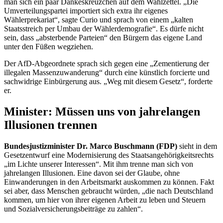
man sich ein paar Dankeskreuzchen auf dem Wahlzettel. „Die
Umverteilungspartei importiert sich extra ihr eigenes
Wählerprekariat“, sagte Curio und sprach von einem „kalten
Staatsstreich per Umbau der Wählerdemografie“. Es dürfe nicht
sein, dass „absterbende Parteien“ den Bürgern das eigene Land
unter den Füßen wegziehen.
Der AfD-Abgeordnete sprach sich gegen eine „Zementierung der
illegalen Massenzuwanderung“ durch eine künstlich forcierte und
sachwidrige Einbürgerung aus. „Weg mit diesem Gesetz“, forderte
er.
Minister: Müssen uns von jahrelangen
Illusionen trennen
Bundesjustizminister Dr. Marco Buschmann (FDP)
sieht in dem
Gesetzentwurf eine Modernisierung des Staatsangehörigkeitsrechts
„im Lichte unserer Interessen“. Mit ihm trenne man sich von
jahrelangen Illusionen. Eine davon sei der Glaube, ohne
Einwanderungen in den Arbeitsmarkt auskommen zu können. Fakt
sei aber, dass Menschen gebraucht würden, „die nach Deutschland
kommen, um hier von ihrer eigenen Arbeit zu leben und Steuern
und Sozialversicherungsbeiträge zu zahlen“.