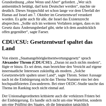
Grundordnung „ohne Wenn und Aber“ gefordert. „Wer sich
antisemitisch betätigt, darf kein Deutscher werden“, machte sie
deutlich. Dieses Stoppschild sei schon lange vor dem Überfall der
Hamas auf Israel am 7. Oktober im Gesetzentwurf verankert
worden. Es gelte auch für alle, die Israel das Existenzrecht
absprechen. „Sollte sich im weiteren Verfahren zeigen, dass es im
Gesetz dazu Änderungsbedarf gibt, stehe ich dem ausdrücklich
offen gegenüber“, sagte Faeser.
CDU/CSU: Gesetzentwurf spaltet das
Land
Von einem „Staatsangehörigkeitsentwertungsgesetz“ sprach
Alexander Throm (CDU/CSU)
. „Daran ist auch nichts modern“,
fügte er hinzu. Es sei denn, man bezeichne den Verzicht auf eigene
innerstaatliche Interessen zukünftig als modern. „Solche
Gesetzentwürfe spalten unser Land“, sagte Throm. Seiner Aussage
nach ist die Einbürgerung nicht das Thema Nummer eins bei den
hochqualifizierten Zuwanderern. Bei einer OEDC-Studie tauche das
Thema im Ranking noch nicht einmal auf.
Der Unionsabgeordneten kritisierte auch die verkürzen Fristen bei
der Einbürgerung. Es handle sich nicht um eine Wartefrist, sondern
um eine Prüffrist des Staates, ob die Integration tatsächlich