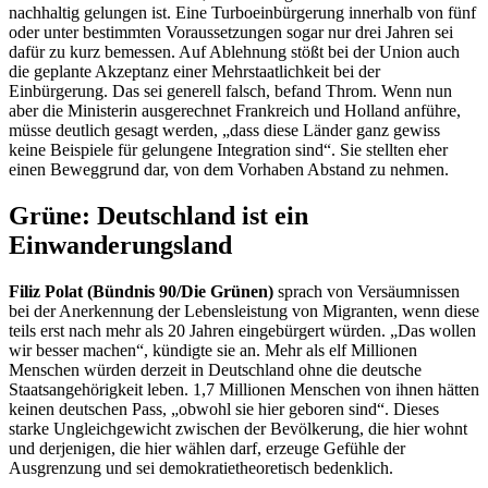
nachhaltig gelungen ist. Eine Turboeinbürgerung innerhalb von fünf
oder unter bestimmten Voraussetzungen sogar nur drei Jahren sei
dafür zu kurz bemessen. Auf Ablehnung stößt bei der Union auch
die geplante Akzeptanz einer Mehrstaatlichkeit bei der
Einbürgerung. Das sei generell falsch, befand Throm. Wenn nun
aber die Ministerin ausgerechnet Frankreich und Holland anführe,
müsse deutlich gesagt werden, „dass diese Länder ganz gewiss
keine Beispiele für gelungene Integration sind“. Sie stellten eher
einen Beweggrund dar, von dem Vorhaben Abstand zu nehmen.
Grüne: Deutschland ist ein
Einwanderungsland
Filiz Polat (Bündnis 90/Die Grünen)
sprach von Versäumnissen
bei der Anerkennung der Lebensleistung von Migranten, wenn diese
teils erst nach mehr als 20 Jahren eingebürgert würden. „Das wollen
wir besser machen“, kündigte sie an. Mehr als elf Millionen
Menschen würden derzeit in Deutschland ohne die deutsche
Staatsangehörigkeit leben. 1,7 Millionen Menschen von ihnen hätten
keinen deutschen Pass, „obwohl sie hier geboren sind“. Dieses
starke Ungleichgewicht zwischen der Bevölkerung, die hier wohnt
und derjenigen, die hier wählen darf, erzeuge Gefühle der
Ausgrenzung und sei demokratietheoretisch bedenklich.