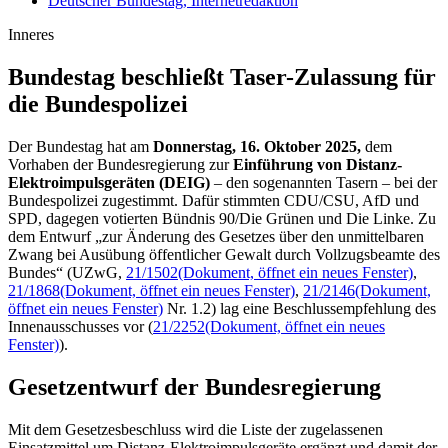
Deutscher Bundestag, Internetredaktion
Inneres
Bundestag beschließt
Taser-
Zulassung für
die Bundespolizei
Der Bundestag hat am
Donnerstag, 16. Oktober 2025,
dem
Vorhaben der Bundesregierung zur
Einführung von Distanz-
Elektroimpulsgeräten (DEIG)
– den sogenannten
Tasern
– bei der
Bundespolizei zugestimmt. Dafür stimmten CDU/CSU, AfD und
SPD, dagegen votierten Bündnis 90/Die Grünen und Die Linke. Zu
dem Entwurf „zur Änderung des Gesetzes über den unmittelbaren
Zwang bei Ausübung öffentlicher Gewalt durch Vollzugsbeamte des
Bundes“ (UZwG,
21/1502
(Dokument, öffnet ein neues Fenster)
,
21/1868
(Dokument, öffnet ein neues Fenster)
,
21/2146
(Dokument,
öffnet ein neues Fenster)
Nr. 1.2) lag eine Beschlussempfehlung des
Innenausschusses vor (
21/2252
(Dokument, öffnet ein neues
Fenster)
).
Gesetzentwurf der Bundesregierung
Mit dem Gesetzesbeschluss wird die Liste der zugelassenen
Einsatzmittel um Distanz-Elektroimpulsgeräte ergänzt und damit der