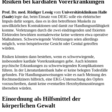
Risiken bei kardialen Vorerkrankungen
Prof. Dr. med. Rüdiger Lessig
vom
Universitätsklinikum Halle
(Saale)
legte dar, beim Einsatz von DEIG solle ein elektrischer
Impuls dafür sorgen, dass es in den betroffenen Muskeln zu
unwillkürlichen Kontraktionen und damit zur Handlungsunfähigkeit
komme. Verletzungen durch die zwei eindringenden und fixierten
Elektroden bewirkten normalerweise keine weiteren etwa operative
Maßnahmen. Schwerwiegende Verletzungen seien allerdings
möglich, wenn beispielsweise Gesicht oder Genital getroffen
würden.
Risiken könnten dann bestehen, wenn es schwerwiegende,
insbesondere kardiale Vorerkrankungen gebe. Auch könnten
psychische Erkrankungen zu schwerwiegenden Komplikationen
führen. In der Literaturdatenbank habe er keine belegten Todesfälle
gefunden. Für Handlungsanweisungen wäre es nach Meinung des
Rechtsmediziners hilfreich, eine EKG-Untersuchung des Opfers
vorzuschreiben, damit keine eventuellen Herzrhythmusstörungen
übersehen würden.
Einordnung als Hilfsmittel der
körperlichen Gewalt