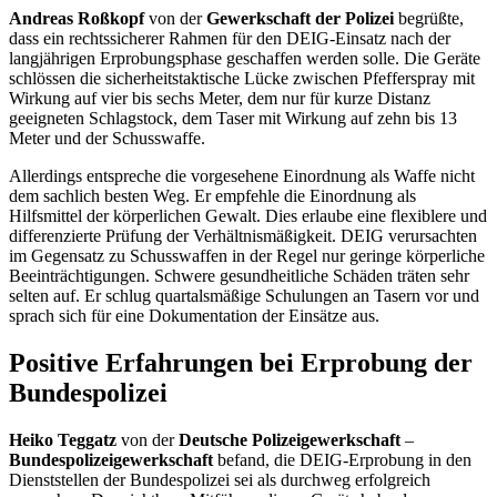
Andreas Roßkopf
von der
Gewerkschaft der Polizei
begrüßte,
dass ein rechtssicherer Rahmen für den DEIG-Einsatz nach der
langjährigen Erprobungsphase geschaffen werden solle. Die Geräte
schlössen die sicherheitstaktische Lücke zwischen Pfefferspray mit
Wirkung auf vier bis sechs Meter, dem nur für kurze Distanz
geeigneten Schlagstock, dem
Taser
mit Wirkung auf zehn bis 13
Meter und der Schusswaffe.
Allerdings entspreche die vorgesehene Einordnung als Waffe nicht
dem sachlich besten Weg. Er empfehle die Einordnung als
Hilfsmittel der körperlichen Gewalt. Dies erlaube eine flexiblere und
differenzierte Prüfung der Verhältnismäßigkeit. DEIG verursachten
im Gegensatz zu Schusswaffen in der Regel nur geringe körperliche
Beeinträchtigungen. Schwere gesundheitliche Schäden träten sehr
selten auf. Er schlug quartalsmäßige Schulungen an
Tasern
vor und
sprach sich für eine Dokumentation der Einsätze aus.
Positive Erfahrungen bei Erprobung der
Bundespolizei
Heiko Teggatz
von der
Deutsche Polizeigewerkschaft
–
Bundespolizeigewerkschaft
befand, die DEIG-Erprobung in den
Dienststellen der Bundespolizei sei als durchweg erfolgreich