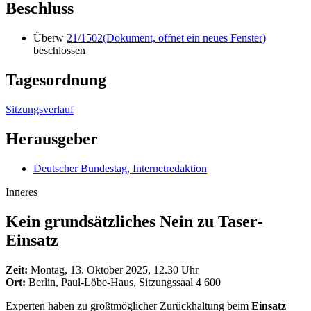
Beschluss
Überw
21/1502
(Dokument, öffnet ein neues Fenster)
beschlossen
Tagesordnung
Sitzungsverlauf
Herausgeber
Deutscher Bundestag, Internetredaktion
Inneres
Kein grundsätzliches Nein zu
Taser
-
Einsatz
Zeit:
Montag, 13. Oktober 2025, 12.30 Uhr
Ort:
Berlin, Paul-Löbe-Haus, Sitzungssaal 4 600
Experten haben zu größtmöglicher Zurückhaltung beim
Einsatz