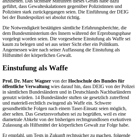
anzusehen. Das sichtbare Mitführen dieses Geräts habe dazu
geführt, dass Gewalteskalationen gegenüber Polizistinnen und
Polizisten stark zurückgegangen seien. Die Einführung der DEIG
bei der Bundespolizei sei absolut richtig.
Die Notwendigkeit bestätigten sämtliche Erfahrungsberichte, die
dem Bundesministerium des Innern während der Erprobungsphase
vorgelegt worden seien. Die vorgesehene Einstufung als Waffe sei
kaum zu belegen und sei aus seiner Sicht eher ein Politikum.
Angemessen wäre nach seiner Auffassung die Einstufung als
Hilfsmittel der körperlichen Gewalt.
Einstufung als Waffe
Prof. Dr. Marc Wagner
von der
Hochschule des Bundes für
öffentliche Verwaltung
wies darauf hin, dass DEIG von der Polizei
in sämtlichen Bundesländern und in Deutschlands Nachbarländern
genutzt würden. 14 Bundesländer stuften sie gesetzlich zutreffend
und materiell-rechtlich zwingend als Waffe ein. Schwere
gesundheitliche Folgen nach einem
Taser
-Einsatz seien möglich,
aber selten. Das Gesetzesvorhaben sei zu begrüßen, weil es eine
diametrale Abkehr von der bisherigen rechtsgrundlosen exekutiven
Zulassung als Hilfsmittel der körperlichen Gewalt zur Folge habe.
Er empfahl, um Tests in Zukunft rechtssicher zu machen, folgende