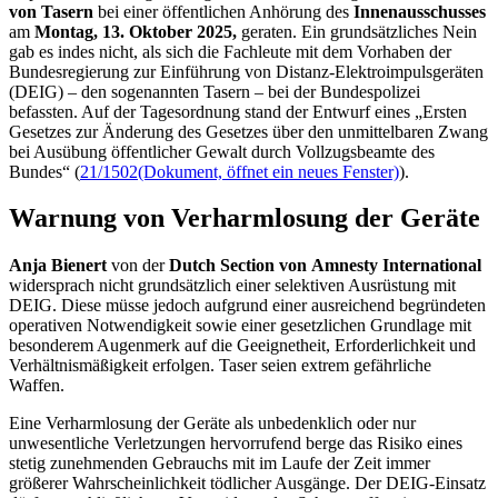
von
Tasern
bei einer öffentlichen Anhörung des
Innenausschusses
am
Montag, 13. Oktober 2025,
geraten. Ein grundsätzliches Nein
gab es indes nicht, als sich die Fachleute mit dem Vorhaben der
Bundesregierung zur Einführung von Distanz-Elektroimpulsgeräten
(DEIG)
–
den sogenannten
Tasern
–
bei der Bundespolizei
befassten. Auf der Tagesordnung stand der Entwurf eines „Ersten
Gesetzes zur Änderung des Gesetzes über den unmittelbaren Zwang
bei Ausübung öffentlicher Gewalt durch Vollzugsbeamte des
Bundes“ (
21/1502
(Dokument, öffnet ein neues Fenster)
).
Warnung von Verharmlosung der Geräte
Anja Bienert
von der
Dutch Section
von
Amnesty International
widersprach nicht grundsätzlich einer selektiven Ausrüstung mit
DEIG. Diese müsse jedoch aufgrund einer ausreichend begründeten
operativen Notwendigkeit sowie einer gesetzlichen Grundlage mit
besonderem Augenmerk auf die Geeignetheit, Erforderlichkeit und
Verhältnismäßigkeit erfolgen.
Taser
seien extrem gefährliche
Waffen.
Eine Verharmlosung der Geräte als unbedenklich oder nur
unwesentliche Verletzungen hervorrufend berge das Risiko eines
stetig zunehmenden Gebrauchs mit im Laufe der Zeit immer
größerer Wahrscheinlichkeit tödlicher Ausgänge. Der DEIG-Einsatz