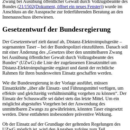
Zwang bei Ausübung öffentlicher Gewalt durch Vollzugsbeamte des
Bundes (
21/1502
(Dokument, öffnet ein neues Fenster)
) wurde im
Anschluss an die Aussprache zur federführenden Beratung an den
Innenausschuss überwiesen.
Gesetzentwurf der Bundesregierung
Der Gesetzentwurf zielt darauf ab, Distanz-Elektroimpulsgeräte
–
sogenannten
Taser
–
bei der Bundespolizei einzuführen. Danach soll
mit einer Änderung des „Gesetzes über den unmittelbaren Zwang
bei Ausübung öffentlicher Gewalt durch Vollzugsbeamte des
Bundes“ (UZwG) die Liste der zugelassenen Einsatzmittel um
Distanz-Elektroimpulsgeräte ergänzt und damit der rechtliche
Rahmen für ihren bundesweiten Einsatz geschaffen werden.
Wie die Bundesregierung in der Vorlage ausführt, müssen
Einsatzkräfte „über alle Einsatz- und Führungsmittel verfügen, um
effektiv und gleichzeitig verhältnismäßig vorgehen zu können“. Der
Einsatz der Schusswaffe sei dabei stets das letzte Mittel. Um ein
möglichst abgestuftes Vorgehen bei der Anwendung des
unmittelbaren Zwangs zu gewährleisten, könnten
Taser
eingesetzt
werden. Diese entfalteten insbesondere präventive Wirkung.
Ob der Einsatz auf der Grundlage der geltenden Regelungen des
UZwG möglich ist, wird den Angaben zufolge zum Teil