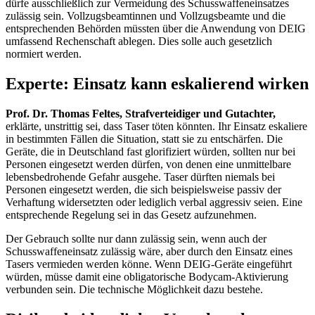
dürfe ausschließlich zur Vermeidung des Schusswaffeneinsatzes
zulässig sein. Vollzugsbeamtinnen und Vollzugsbeamte und die
entsprechenden Behörden müssten über die Anwendung von DEIG
umfassend Rechenschaft ablegen. Dies solle auch gesetzlich
normiert werden.
Experte: Einsatz kann eskalierend wirken
Prof. Dr. Thomas Feltes, Strafverteidiger und Gutachter,
erklärte, unstrittig sei, dass
Taser
töten könnten. Ihr Einsatz eskaliere
in bestimmten Fällen die Situation, statt sie zu entschärfen. Die
Geräte, die in Deutschland fast glorifiziert würden, sollten nur bei
Personen eingesetzt werden dürfen, von denen eine unmittelbare
lebensbedrohende Gefahr ausgehe.
Taser
dürften niemals bei
Personen eingesetzt werden, die sich beispielsweise passiv der
Verhaftung widersetzten oder lediglich verbal aggressiv seien. Eine
entsprechende Regelung sei in das Gesetz aufzunehmen.
Der Gebrauch sollte nur dann zulässig sein, wenn auch der
Schusswaffeneinsatz zulässig wäre, aber durch den Einsatz eines
Tasers
vermieden werden könne. Wenn DEIG-Geräte eingeführt
würden, müsse damit eine obligatorische
Bodycam
-Aktivierung
verbunden sein. Die technische Möglichkeit dazu bestehe.