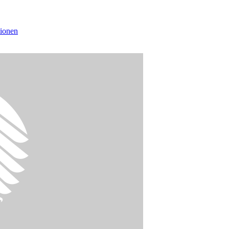
tionen
k des Automobilzulieferers Mahle in Stuttgart.