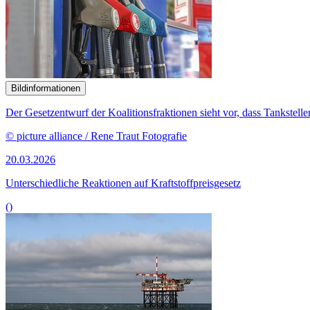
Bildinformationen
Der Gesetzentwurf der Koalitionsfraktionen sieht vor, dass Tankstell
© picture alliance / Rene Traut Fotografie
20.03.2026
Unterschiedliche Reaktionen auf Kraftstoffpreisgesetz
()