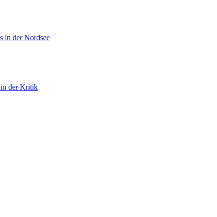
s
in der Nordsee
n der Kritik