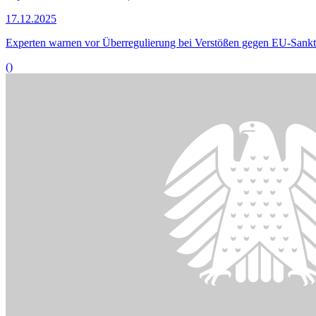
17.12.2025
Experten warnen vor Überregulierung bei Verstößen gegen EU-Sank
()
Bildinformationen
Die chemische Formel für molekularen Wasserstoff vor dem Stammwer
© picture alliance / dpa / Bernd Weißbrod
24.11.2025
Anhörung zur Beschleunigung der Verfügbarkeit von Wasserstoff