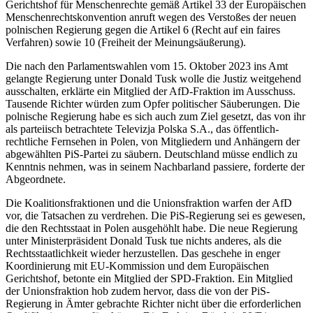
Gerichtshof für Menschenrechte gemäß Artikel 33 der Europäischen
Menschenrechtskonvention anruft wegen des Verstoßes der neuen
polnischen Regierung gegen die Artikel 6 (Recht auf ein faires
Verfahren) sowie 10 (Freiheit der Meinungsäußerung).
Die nach den Parlamentswahlen vom 15. Oktober 2023 ins Amt
gelangte Regierung unter Donald Tusk wolle die Justiz weitgehend
ausschalten, erklärte ein Mitglied der AfD-Fraktion im Ausschuss.
Tausende Richter würden zum Opfer politischer Säuberungen. Die
polnische Regierung habe es sich auch zum Ziel gesetzt, das von ihr
als parteiisch betrachtete Televizja Polska S.A., das öffentlich-
rechtliche Fernsehen in Polen, von Mitgliedern und Anhängern der
abgewählten PiS-Partei zu säubern. Deutschland müsse endlich zu
Kenntnis nehmen, was in seinem Nachbarland passiere, forderte der
Abgeordnete.
Die Koalitionsfraktionen und die Unionsfraktion warfen der AfD
vor, die Tatsachen zu verdrehen. Die PiS-Regierung sei es gewesen,
die den Rechtsstaat in Polen ausgehöhlt habe. Die neue Regierung
unter Ministerpräsident Donald Tusk tue nichts anderes, als die
Rechtsstaatlichkeit wieder herzustellen. Das geschehe in enger
Koordinierung mit EU-Kommission und dem Europäischen
Gerichtshof, betonte ein Mitglied der SPD-Fraktion. Ein Mitglied
der Unionsfraktion hob zudem hervor, dass die von der PiS-
Regierung in Ämter gebrachte Richter nicht über die erforderlichen