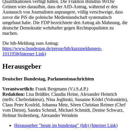
Qualifikationen verfügt hätten. Die Fraktion Bündnis 90/Die
Grünen wies daraufhin, dass der AfD-Antrag, während er den
Austausch von Journalisten anprangere, völlig verschweige, dass
zuvor die PiS die polnische Medienlandschaft systematisch
umgebaut habe. Die FDP bezeichnete den Antrag als Mahnung, die
deutsche Demokratie wehrhafter gegen Rechtspopulisten zu
machen.
Die hib-Meldung zum Antrag:
https://www.bundestag.de/presse/hib/kurzmeldungen-
1011958
(Interner Link)
Herausgeber
Deutscher Bundestag, Parlamentsnachrichten
Verantwortlich:
Frank Bergmann (V.i.S.d.P.)
Redaktion:
Lisa Brüßler, Claudia Heine, Alexander Heinrich
(stellv. Chefredakteur), Nina Jeglinski,
Susanne Ködel (Volontärin),
Claus Peter Kosfeld, Johanna Metz, Sören Christian Reimer (Chef
vom Dienst), Sandra Schmid, Michael Schmidt, Denise Schwarz,
Helmut Stoltenberg, Alexander Weinlein
Herausgeber "heute im bundestag" (hib)
(Interner Link)