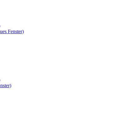
)
ues Fenster)
)
nster)