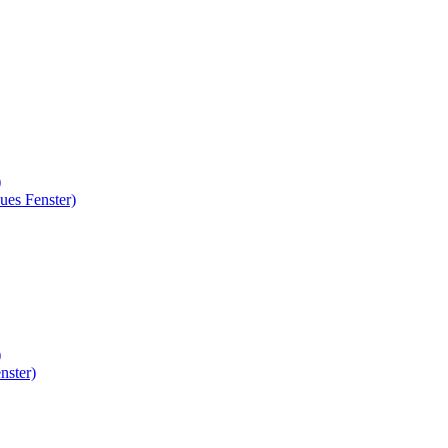
)
ues Fenster)
)
nster)