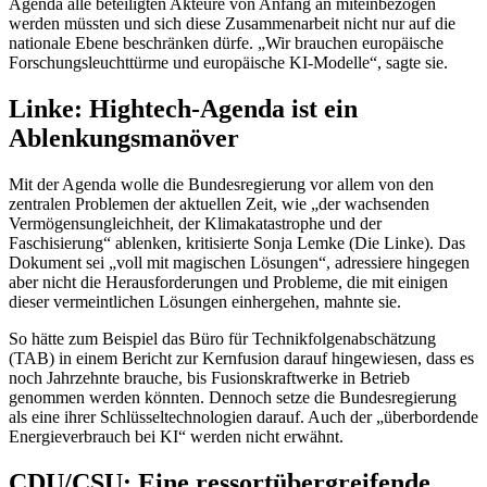
Agenda alle beteiligten Akteure von Anfang an miteinbezogen
werden müssten und sich diese Zusammenarbeit nicht nur auf die
nationale Ebene beschränken dürfe. „Wir brauchen europäische
Forschungsleuchttürme und europäische KI-Modelle“, sagte sie.
Linke:
Hightech
-Agenda ist ein
Ablenkungsmanöver
Mit der Agenda wolle die Bundesregierung vor allem von den
zentralen Problemen der aktuellen Zeit, wie „der wachsenden
Vermögensungleichheit, der Klimakatastrophe und der
Faschisierung“ ablenken, kritisierte Sonja Lemke (Die Linke). Das
Dokument sei „voll mit magischen Lösungen“, adressiere hingegen
aber nicht die Herausforderungen und Probleme, die mit einigen
dieser vermeintlichen Lösungen einhergehen, mahnte sie.
So hätte zum Beispiel das Büro für Technikfolgenabschätzung
(TAB) in einem Bericht zur Kernfusion darauf hingewiesen, dass es
noch Jahrzehnte brauche, bis Fusionskraftwerke in Betrieb
genommen werden könnten. Dennoch setze die Bundesregierung
als eine ihrer Schlüsseltechnologien darauf. Auch der „überbordende
Energieverbrauch bei KI“ werden nicht erwähnt.
CDU/CSU: Eine ressortübergreifende