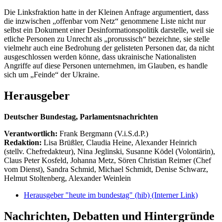
Die Linksfraktion hatte in der Kleinen Anfrage argumentiert, dass
die inzwischen „offenbar vom Netz“ genommene Liste nicht nur
selbst ein Dokument einer Desinformationspolitik darstelle, weil sie
etliche Personen zu Unrecht als „prorussisch“ bezeichne, sie stelle
vielmehr auch eine Bedrohung der gelisteten Personen dar, da nicht
ausgeschlossen werden könne, dass ukrainische Nationalisten
Angriffe auf diese Personen unternehmen, im Glauben, es handle
sich um „Feinde“ der Ukraine.
Herausgeber
Deutscher Bundestag, Parlamentsnachrichten
Verantwortlich:
Frank Bergmann (V.i.S.d.P.)
Redaktion:
Lisa Brüßler, Claudia Heine, Alexander Heinrich
(stellv. Chefredakteur), Nina Jeglinski,
Susanne Ködel (Volontärin),
Claus Peter Kosfeld, Johanna Metz, Sören Christian Reimer (Chef
vom Dienst), Sandra Schmid, Michael Schmidt, Denise Schwarz,
Helmut Stoltenberg, Alexander Weinlein
Herausgeber "heute im bundestag" (hib)
(Interner Link)
Nachrichten, Debatten und Hintergründe