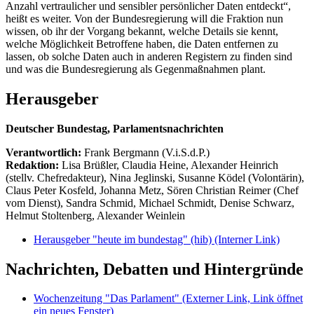
Anzahl vertraulicher und sensibler persönlicher Daten entdeckt“,
heißt es weiter. Von der Bundesregierung will die Fraktion nun
wissen, ob ihr der Vorgang bekannt, welche Details sie kennt,
welche Möglichkeit Betroffene haben, die Daten entfernen zu
lassen, ob solche Daten auch in anderen Registern zu finden sind
und was die Bundesregierung als Gegenmaßnahmen plant.
Herausgeber
Deutscher Bundestag, Parlamentsnachrichten
Verantwortlich:
Frank Bergmann (V.i.S.d.P.)
Redaktion:
Lisa Brüßler, Claudia Heine, Alexander Heinrich
(stellv. Chefredakteur), Nina Jeglinski,
Susanne Ködel (Volontärin),
Claus Peter Kosfeld, Johanna Metz, Sören Christian Reimer (Chef
vom Dienst), Sandra Schmid, Michael Schmidt, Denise Schwarz,
Helmut Stoltenberg, Alexander Weinlein
Herausgeber "heute im bundestag" (hib)
(Interner Link)
Nachrichten, Debatten und Hintergründe
Wochenzeitung "Das Parlament"
(Externer Link, Link öffnet
ein neues Fenster)