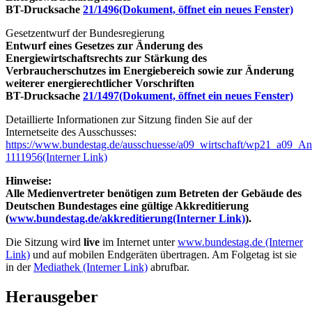
BT-Drucksache
21/1496
(Dokument, öffnet ein neues Fenster)
Gesetzentwurf der Bundesregierung
Entwurf eines Gesetzes zur Änderung des
Energiewirtschaftsrechts zur Stärkung des
Verbraucherschutzes im Energiebereich sowie zur Änderung
weiterer energierechtlicher Vorschriften
BT-Drucksache
21/1497
(Dokument, öffnet ein neues Fenster)
Detaillierte Informationen zur Sitzung finden Sie auf der
Internetseite des Ausschusses:
https://www.bundestag.de/ausschuesse/a09_wirtschaft/wp21_a09_A
1111956
(Interner Link)
Hinweise:
Alle Medienvertreter benötigen zum Betreten der Gebäude des
Deutschen Bundestages eine gültige Akkreditierung
(
www.bundestag.de/akkreditierung
(Interner Link)
).
Die Sitzung wird
live
im Internet unter
www.bundestag.de
(Interner
Link)
und auf mobilen Endgeräten übertragen. Am Folgetag ist sie
in der
Mediathek
(Interner Link)
abrufbar.
Herausgeber