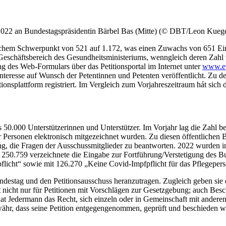
ht 2022 an Bundestagspräsidentin Bärbel Bas (Mitte) (© DBT/Leon Kuege
itischem Schwerpunkt von 521 auf 1.172, was einen Zuwachs von 651 
en Geschäftsbereich des Gesundheitsministeriums, wenngleich deren Zah
g des Web-Formulars über das Petitionsportal im Internet unter
www.ep
teresse auf Wunsch der Petentinnen und Petenten veröffentlicht. Zu de
tionsplattform registriert. Im Vergleich zum Vorjahreszeitraum hát sich d
s 50.000 Unterstützerinnen und Unterstützer. Im Vorjahr lag die Zahl bei
ersonen elektronisch mitgezeichnet wurden. Zu diesen öffentlichen B
ung, die Fragen der Ausschussmitglieder zu beantworten. 2022 wurden i
t 250.759 verzeichnete die Eingabe zur Fortführung/Verstetigung des 
licht“ sowie mit 126.270 „Keine Covid-Impfpflicht für das Pflegepers
undestag und den Petitionsausschuss heranzutragen. Zugleich geben s
nicht nur für Petitionen mit Vorschlägen zur Gesetzgebung; auch Besch
at Jedermann das Recht, sich einzeln oder in Gemeinschaft mit anderen 
ähr, dass seine Petition entgegengenommen, geprüft und beschieden wi