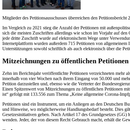
Mitglieder des Petitionsausschusses überreichen den Petitionsberic
Im Vergleich zu 2021 stieg die Anzahl der Petitionen mit außenpol
sich die meisten Zuschriften allerdings wie schon im Vorjahr auf d
jede dritte Zuschrift wurde auf elektronischem Wege unter Verwendun
Internetplattform wurden außerdem 715 Petitionen von allgemeinem In
Unterstützungen sowohl schriftlich als auch elektronisch über die Peti
Mitzeichnungen zu öffentlichen Petitionen
Zehn im Berichtsjahr veröffentlichte Petitionen verzeichneten mehr al
innerhalb von vier Wochen nach ihrem Eingang von 50.000 und mehr P
Petition darzustellen und, ebenso wie die Vertreter der Bundesregier
Einen Spitzenwert von Mitzeichnungen zu öffentlichen Petitionen mi
ist“ gefolgt mit 133.556 zum Thema „Keine allgemeine Corona-Impfpf
Petitionen sind ein Instrument, um ein Anliegen an den Deutschen B
und Hinweise, wo möglicherweise Handlungsbedarf besteht. Dies gilt 
Gesetzesinitiativen geben. Nach Artikel 17 des Grundgesetzes (GG) h
wenden. Jeder, der von diesem Recht Gebrauch macht, erhält die Gew