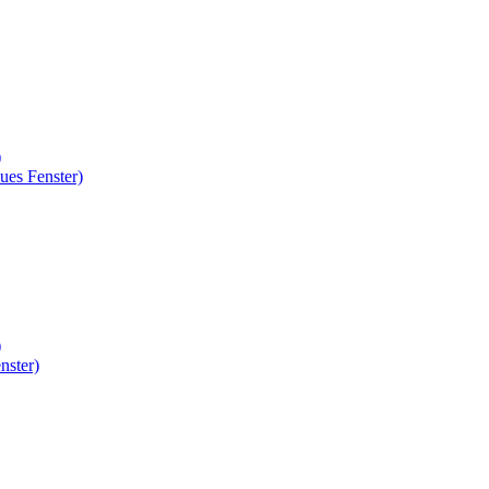
)
ues Fenster)
)
nster)