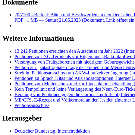
Dokumente
20/7100 - Bericht: Bitten und Beschwerden an den Deutschen 
PDF
| 1 MB — Status: 21.06.2023
(Dokument, Link öffnet ein
Weitere Informationen
13.242 Petitionen erreichten den Ausschuss im Jahr 2022
(Inte
Petitionen zu LNG-Terminals vor Rügen und „Balkon­kraft­werk
Versorgung von Früh­geborenen mit niedrigem Geburtsgewicht
Petition zur „katastrophalen Lage der Frauen- und Menschen­re
Streit im Petitionsausschuss um AKW-Laufzeitverlängerung
(I
Petitionen zu Sprach-Kitas und Auslands­adoptionen
(Interner 
Petitionen zum Mutter­schutz und zur Liposuk­tions­behandlung
Kein Tempolimit und keine Verlängerung des Neun-Euro-Tick
Beratung von Petitionen gegen die Corona-Impfpflicht
(Interne
ME/CFS, E-Rezept und Völker­mord an den Jesiden
(Interner 
Petitionsausschuss
Herausgeber
Deutscher Bundestag, Internetredaktion