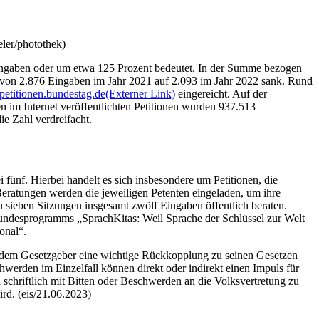
ler/photothek)
Eingaben oder um etwa 125 Prozent bedeutet. In der Summe bezogen
l von 2.876 Eingaben im Jahr 2021 auf 2.093 im Jahr 2022 sank. Rund
etitionen.bundestag.de
(Externer Link)
eingereicht. Auf der
n im Internet veröffentlichten Petitionen wurden 937.513
ie Zahl verdreifacht.
 fünf. Hierbei handelt es sich insbesondere um Petitionen, die
eratungen werden die jeweiligen Petenten eingeladen, um ihre
n sieben Sitzungen insgesamt zwölf Eingaben öffentlich beraten.
Bundesprogramms „SprachKitas: Weil Sprache der Schlüssel zur Welt
onal“.
ie dem Gesetzgeber eine wichtige Rückkopplung zu seinen Gesetzen
werden im Einzelfall können direkt oder indirekt einen Impuls für
schriftlich mit Bitten oder Beschwerden an die Volksvertretung zu
rd. (eis/21.06.2023)