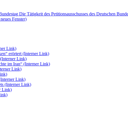
Bundestag Die Tätigkeit des Petitionsausschusses des Deutschen Bunde
 neues Fenster)
rner Link)
en“ erörtert
(Interner Link)
(Interner Link)
chte im Iran“
(Interner Link)
nterner Link)
Link)
(Interner Link)
ets
(Interner Link)
r Link)
Link)