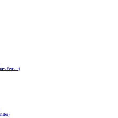
)
ues Fenster)
)
nster)