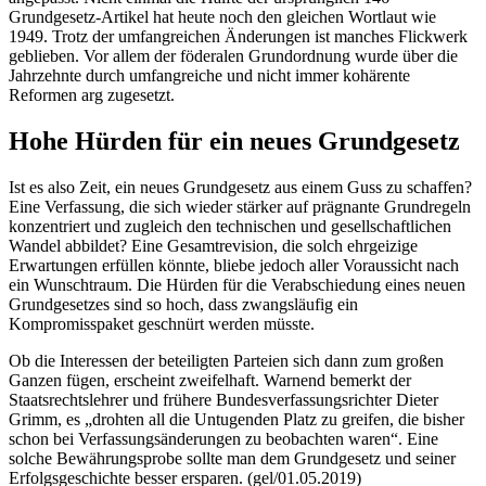
Grundgesetz-Artikel hat heute noch den gleichen Wortlaut wie
1949. Trotz der umfangreichen Änderungen ist manches Flickwerk
geblieben. Vor allem der föderalen Grundordnung wurde über die
Jahrzehnte durch umfangreiche und nicht immer kohärente
Reformen arg zugesetzt.
Hohe Hürden für ein neues Grundgesetz
Ist es also Zeit, ein neues Grundgesetz aus einem Guss zu schaffen?
Eine Verfassung, die sich wieder stärker auf prägnante Grundregeln
konzentriert und zugleich den technischen und gesellschaftlichen
Wandel abbildet? Eine Gesamtrevision, die solch ehrgeizige
Erwartungen erfüllen könnte, bliebe jedoch aller Voraussicht nach
ein Wunschtraum. Die Hürden für die Verabschiedung eines neuen
Grundgesetzes sind so hoch, dass zwangsläufig ein
Kompromisspaket geschnürt werden müsste.
Ob die Interessen der beteiligten Parteien sich dann zum großen
Ganzen fügen, erscheint zweifelhaft. Warnend bemerkt der
Staatsrechtslehrer und frühere Bundesverfassungsrichter Dieter
Grimm, es „drohten all die Untugenden Platz zu greifen, die bisher
schon bei Verfassungsänderungen zu beobachten waren“. Eine
solche Bewährungsprobe sollte man dem Grundgesetz und seiner
Erfolgsgeschichte besser ersparen. (gel/01.05.2019)