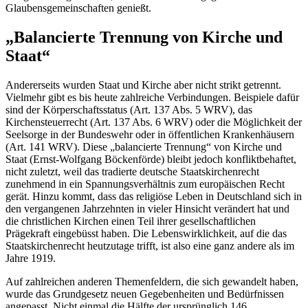
Glaubensgemeinschaften genießt.
„Balancierte Trennung von Kirche und
Staat“
Andererseits wurden Staat und Kirche aber nicht strikt getrennt.
Vielmehr gibt es bis heute zahlreiche Verbindungen. Beispiele dafür
sind der Körperschaftsstatus (Art. 137 Abs. 5 WRV), das
Kirchensteuerrecht (Art. 137 Abs. 6 WRV) oder die Möglichkeit der
Seelsorge in der Bundeswehr oder in öffentlichen Krankenhäusern
(Art. 141 WRV). Diese „balancierte Trennung“ von Kirche und
Staat (Ernst-Wolfgang Böckenförde) bleibt jedoch konfliktbehaftet,
nicht zuletzt, weil das tradierte deutsche Staatskirchenrecht
zunehmend in ein Spannungsverhältnis zum europäischen Recht
gerät. Hinzu kommt, dass das religiöse Leben in Deutschland sich in
den vergangenen Jahrzehnten in vieler Hinsicht verändert hat und
die christlichen Kirchen einen Teil ihrer gesellschaftlichen
Prägekraft eingebüsst haben. Die Lebenswirklichkeit, auf die das
Staatskirchenrecht heutzutage trifft, ist also eine ganz andere als im
Jahre 1919.
Auf zahlreichen anderen Themenfeldern, die sich gewandelt haben,
wurde das Grundgesetz neuen Gegebenheiten und Bedürfnissen
angepasst. Nicht einmal die Hälfte der ursprünglich 146