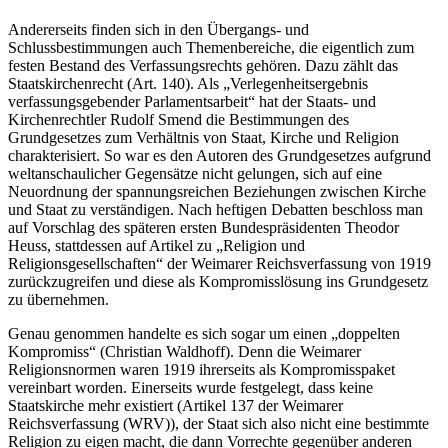
Andererseits finden sich in den Übergangs- und
Schlussbestimmungen auch Themenbereiche, die eigentlich zum
festen Bestand des Verfassungsrechts gehören. Dazu zählt das
Staatskirchenrecht (Art. 140). Als „Verlegenheitsergebnis
verfassungsgebender Parlamentsarbeit“ hat der Staats- und
Kirchenrechtler Rudolf Smend die Bestimmungen des
Grundgesetzes zum Verhältnis von Staat, Kirche und Religion
charakterisiert. So war es den Autoren des Grundgesetzes aufgrund
weltanschaulicher Gegensätze nicht gelungen, sich auf eine
Neuordnung der spannungsreichen Beziehungen zwischen Kirche
und Staat zu verständigen. Nach heftigen Debatten beschloss man
auf Vorschlag des späteren ersten Bundespräsidenten Theodor
Heuss, stattdessen auf Artikel zu „Religion und
Religionsgesellschaften“ der Weimarer Reichsverfassung von 1919
zurückzugreifen und diese als Kompromisslösung ins Grundgesetz
zu übernehmen.
Genau genommen handelte es sich sogar um einen „doppelten
Kompromiss“ (Christian Waldhoff). Denn die Weimarer
Religionsnormen waren 1919 ihrerseits als Kompromisspaket
vereinbart worden. Einerseits wurde festgelegt, dass keine
Staatskirche mehr existiert (Artikel 137 der Weimarer
Reichsverfassung (WRV)), der Staat sich also nicht eine bestimmte
Religion zu eigen macht, die dann Vorrechte gegenüber anderen