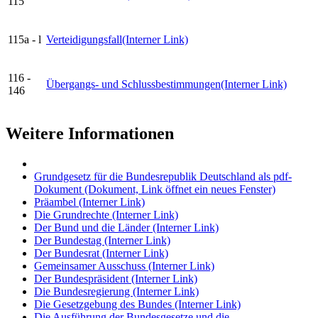
115
115a - l
Verteidigungsfall
(Interner Link)
116 -
Übergangs- und Schlussbestimmungen
(Interner Link)
146
Weitere Informationen
Grundgesetz für die Bundesrepublik Deutschland als pdf-
Dokument
(Dokument, Link öffnet ein neues Fenster)
Präambel
(Interner Link)
Die Grundrechte
(Interner Link)
Der Bund und die Länder
(Interner Link)
Der Bundestag
(Interner Link)
Der Bundesrat
(Interner Link)
Gemeinsamer Ausschuss
(Interner Link)
Der Bundespräsident
(Interner Link)
Die Bundesregierung
(Interner Link)
Die Gesetzgebung des Bundes
(Interner Link)
Die Ausführung der Bundesgesetze und die