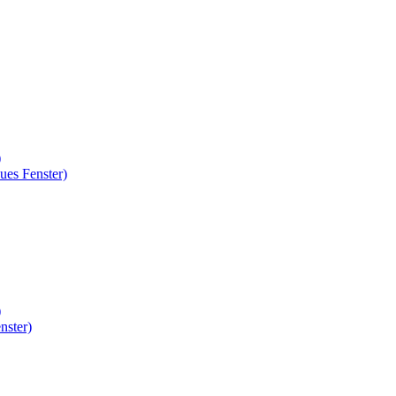
)
ues Fenster)
)
nster)