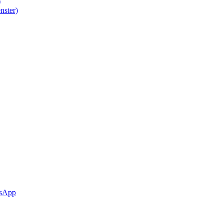
)
nster)
sApp